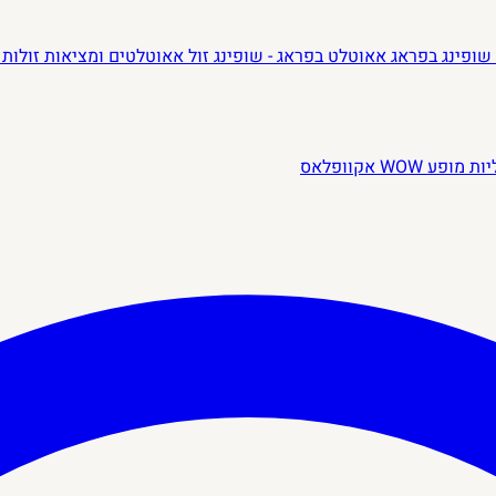
שופינג בפראג
אאוטלט בפראג - שופינג זול
אאוטלטים ומציאות זולות 
יות
מופע WOW
אקוופלאס