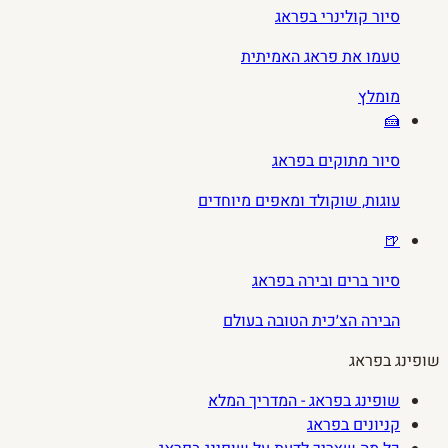
סיור קולינרי בפראג
טעמו את פראג האמיתית
מומלץ
🍰
סיור מתוקים בפראג
עוגות, שוקולד ומאפים מיוחדים
🍺
סיור ברים ובירה בפראג
הבירה הצ׳כית הטובה בעולם
שופינג בפראג
שופינג בפראג - המדריך המלא
קניונים בפראג