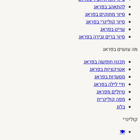
להתאהב בפראג
סיור מתוקים בפראג
סיור קולינרי בפראג
שייט בפראג
סיור ברים ובירה בפראג
מה עושים בפראג
תכנון חופשה בפראג
אטרקציות בפראג
מסעדות בפראג
חיי לילה בפראג
טיולים מפראג
מפה קולינרית
בלוג
קולינרי
🍽️