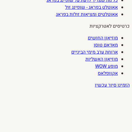
כל מה שצריך לדעת על שופינג בפראג
אאוטלט בפראג - שופינג זול
אאוטלטים ומציאות זולות בפראג
כרטיסים לאטרקציות
מוזיאון החושים
מאדאם טוסו
ארוחת ערב מימי הביניים
מוזיאון האשליות
מופע WOW
אקוופלאס
הזמינו סיור עכשיו