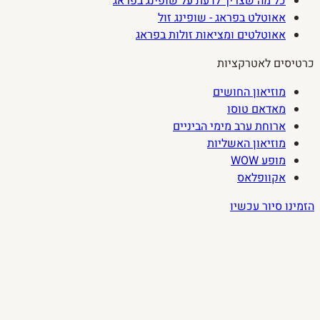
כל מה שצריך לדעת על שופינג בפראג
אאוטלט בפראג - שופינג זול
אאוטלטים ומציאות זולות בפראג
כרטיסים לאטרקציות
מוזיאון החושים
מאדאם טוסו
ארוחת ערב מימי הביניים
מוזיאון האשליות
מופע WOW
אקוופלאס
הזמינו סיור עכשיו