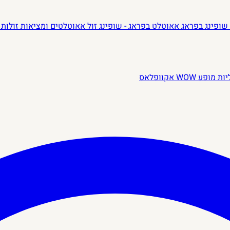
שופינג בפראג
אאוטלט בפראג - שופינג זול
אאוטלטים ומציאות זולות 
יות
מופע WOW
אקוופלאס