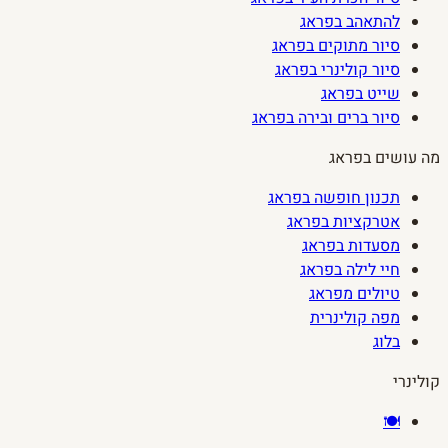
להתאהב בפראג
סיור מתוקים בפראג
סיור קולינרי בפראג
שייט בפראג
סיור ברים ובירה בפראג
מה עושים בפראג
תכנון חופשה בפראג
אטרקציות בפראג
מסעדות בפראג
חיי לילה בפראג
טיולים מפראג
מפה קולינרית
בלוג
קולינרי
🍽️