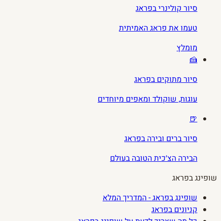
סיור קולינרי בפראג
טעמו את פראג האמיתית
מומלץ
🍰
סיור מתוקים בפראג
עוגות, שוקולד ומאפים מיוחדים
🍺
סיור ברים ובירה בפראג
הבירה הצ׳כית הטובה בעולם
שופינג בפראג
שופינג בפראג - המדריך המלא
קניונים בפראג