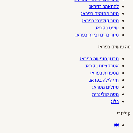
להתאהב בפראג
סיור מתוקים בפראג
סיור קולינרי בפראג
שייט בפראג
סיור ברים ובירה בפראג
מה עושים בפראג
תכנון חופשה בפראג
אטרקציות בפראג
מסעדות בפראג
חיי לילה בפראג
טיולים מפראג
מפה קולינרית
בלוג
קולינרי
🍽️