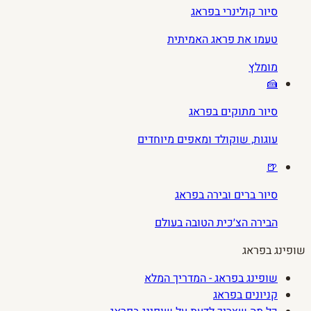
סיור קולינרי בפראג
טעמו את פראג האמיתית
מומלץ
🍰
סיור מתוקים בפראג
עוגות, שוקולד ומאפים מיוחדים
🍺
סיור ברים ובירה בפראג
הבירה הצ׳כית הטובה בעולם
שופינג בפראג
שופינג בפראג - המדריך המלא
קניונים בפראג