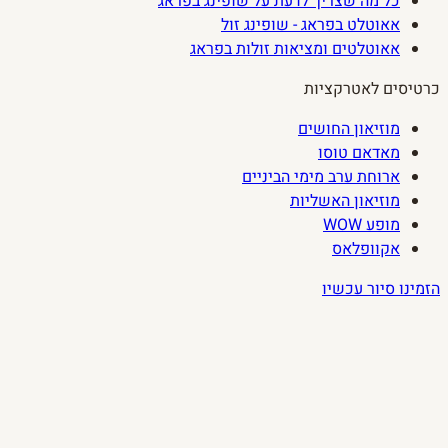
כל מה שצריך לדעת על שופינג בפראג
אאוטלט בפראג - שופינג זול
אאוטלטים ומציאות זולות בפראג
כרטיסים לאטרקציות
מוזיאון החושים
מאדאם טוסו
ארוחת ערב מימי הביניים
מוזיאון האשליות
מופע WOW
אקוופלאס
הזמינו סיור עכשיו