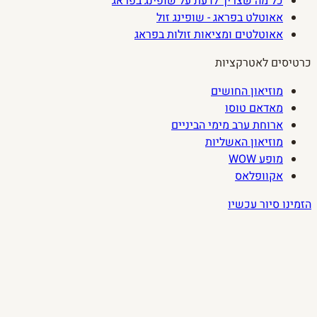
כל מה שצריך לדעת על שופינג בפראג
אאוטלט בפראג - שופינג זול
אאוטלטים ומציאות זולות בפראג
כרטיסים לאטרקציות
מוזיאון החושים
מאדאם טוסו
ארוחת ערב מימי הביניים
מוזיאון האשליות
מופע WOW
אקוופלאס
הזמינו סיור עכשיו