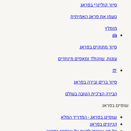
סיור קולינרי בפראג
טעמו את פראג האמיתית
מומלץ
🍰
סיור מתוקים בפראג
עוגות, שוקולד ומאפים מיוחדים
🍺
סיור ברים ובירה בפראג
הבירה הצ׳כית הטובה בעולם
שופינג בפראג
שופינג בפראג - המדריך המלא
קניונים בפראג