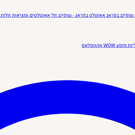
שופינג בפראג
אאוטלט בפראג - שופינג זול
אאוטלטים ומציאות זולות 
יות
מופע WOW
אקוופלאס