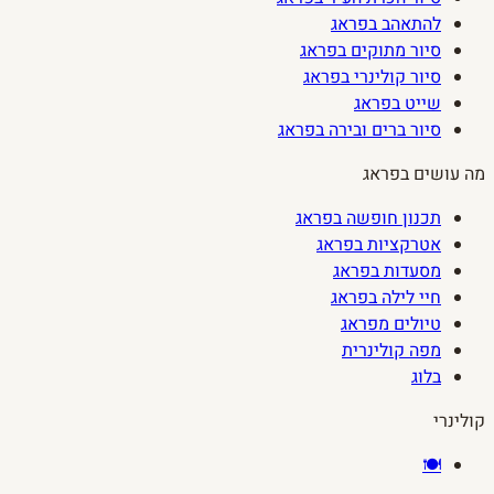
להתאהב בפראג
סיור מתוקים בפראג
סיור קולינרי בפראג
שייט בפראג
סיור ברים ובירה בפראג
מה עושים בפראג
תכנון חופשה בפראג
אטרקציות בפראג
מסעדות בפראג
חיי לילה בפראג
טיולים מפראג
מפה קולינרית
בלוג
קולינרי
🍽️