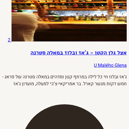
2
אצל גלן הקטן - ג'אז ובלוז במאלה סטרנה
U Malého Glena
ג'אז ובלוז חי כל לילה במרתף קטן ומדהים במאלה סטרנה של פראג -
חמש דקות מגשר קארל. בר אמריקאי-צ'כי למעלה, מועדון ג'אז
למטה, ויום ראשון יש Jam Session פתוח.