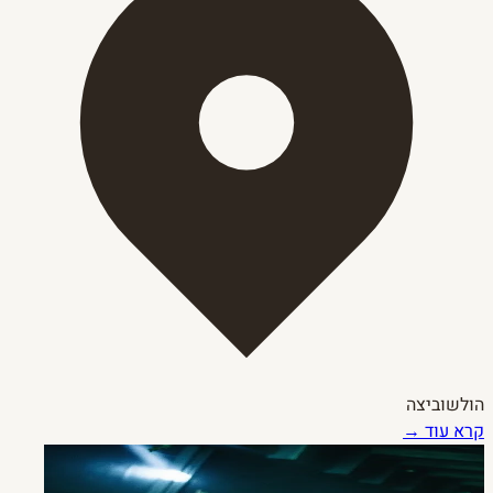
הולשוביצה
קרא עוד →