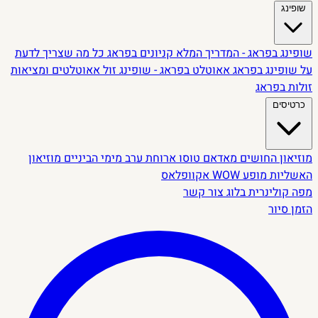
שופינג
שופינג בפראג - המדריך המלא
קניונים בפראג
כל מה שצריך לדעת
על שופינג בפראג
אאוטלט בפראג - שופינג זול
אאוטלטים ומציאות
זולות בפראג
כרטיסים
מוזיאון החושים
מאדאם טוסו
ארוחת ערב מימי הביניים
מוזיאון
האשליות
מופע WOW
אקוופלאס
מפה קולינרית
בלוג
צור קשר
הזמן סיור