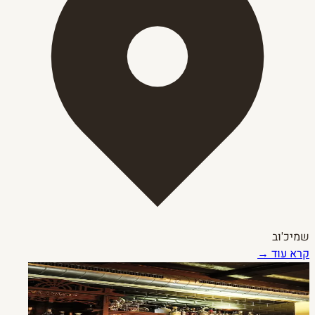
שמיכ'וב
קרא עוד →