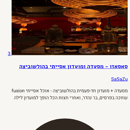
3
סאסאזו - מסעדה ומועדון אסייתי בהולשוביצה
SaSaZu
מסעדה + מועדון חד-פעמית בהולשוביצה - אוכל אסייתי fusion
שזוכה בפרסים, בר נהדר, ואחרי חצות הכל הופך למועדון לילה
לאלפיים איש. 5,000 מ"ר של חוויה.