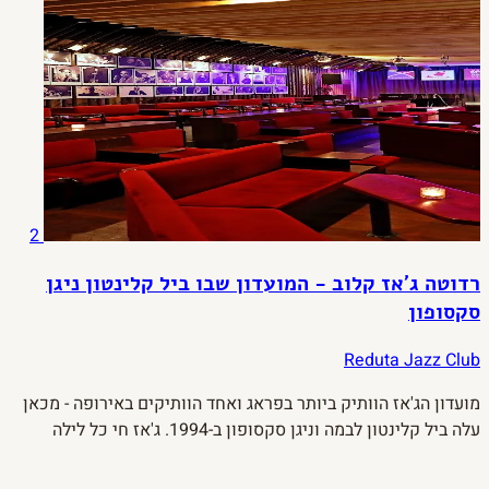
2
רדוטה ג'אז קלוב - המועדון שבו ביל קלינטון ניגן
סקסופון
Reduta Jazz Club
מועדון הג'אז הוותיק ביותר בפראג ואחד הוותיקים באירופה - מכאן
עלה ביל קלינטון לבמה וניגן סקסופון ב-1994. ג'אז חי כל לילה
מ-21:30 ברחוב הנציונאלי.