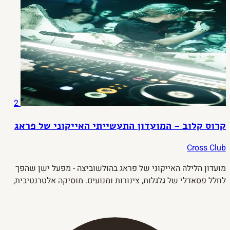
2
קרוס קלוב - המועדון התעשייתי האייקוני של פראג
Cross Club
מועדון הלילה האייקוני של פראג בהולשוביצה - מפעל ישן שהפך
לחלל פסאדלי של גלגלות, צינורות ומנועים. מוסיקה אלטרנטיבית,
טכנו, ו-vibe שלא קיים בשום מקום אחר באירופה.