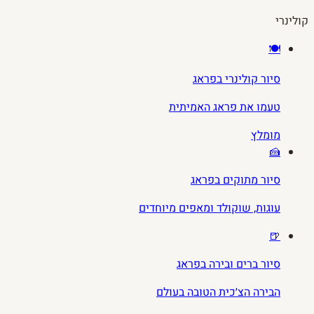
קולינרי
🍽️
סיור קולינרי בפראג
טעמו את פראג האמיתית
מומלץ
🍰
סיור מתוקים בפראג
עוגות, שוקולד ומאפים מיוחדים
🍺
סיור ברים ובירה בפראג
הבירה הצ׳כית הטובה בעולם