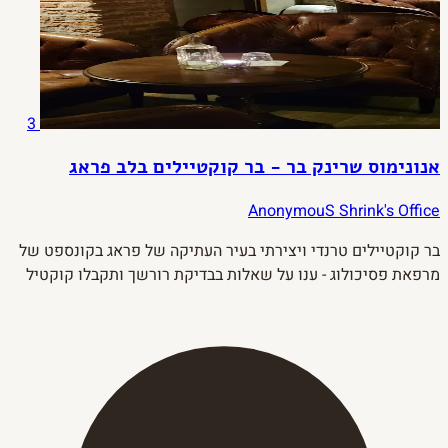
3
אנונימוס שרינק בר - בר קוקטיילים בלב פראג
AnonymouS Shrink's Office
בר קוקטיילים טרנדי ויצירתי בעיר העתיקה של פראג בקונספט של
מרפאת פסיכולוג - ענו על שאלות בבדיקת רורשך ותקבלו קוקטיל
מותאם אישית לאישיות שלכם.