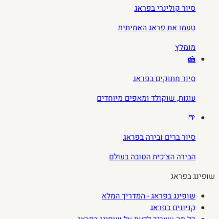
סיור קולינרי בפראג
טעמו את פראג האמיתית
מומלץ
🍰
סיור מתוקים בפראג
עוגות, שוקולד ומאפים מיוחדים
🍺
סיור ברים ובירה בפראג
הבירה הצ׳כית הטובה בעולם
שופינג בפראג
שופינג בפראג - המדריך המלא
קניונים בפראג