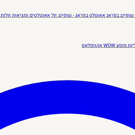
שופינג בפראג
אאוטלט בפראג - שופינג זול
אאוטלטים ומציאות זולות 
יות
מופע WOW
אקוופלאס