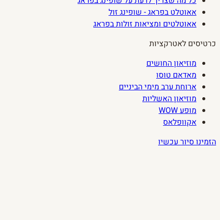
כל מה שצריך לדעת על שופינג בפראג
אאוטלט בפראג - שופינג זול
אאוטלטים ומציאות זולות בפראג
כרטיסים לאטרקציות
מוזיאון החושים
מאדאם טוסו
ארוחת ערב מימי הביניים
מוזיאון האשליות
מופע WOW
אקוופלאס
הזמינו סיור עכשיו