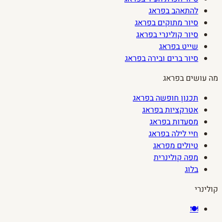
להתאהב בפראג
סיור מתוקים בפראג
סיור קולינרי בפראג
שייט בפראג
סיור ברים ובירה בפראג
מה עושים בפראג
תכנון חופשה בפראג
אטרקציות בפראג
מסעדות בפראג
חיי לילה בפראג
טיולים מפראג
מפה קולינרית
בלוג
קולינרי
🍽️