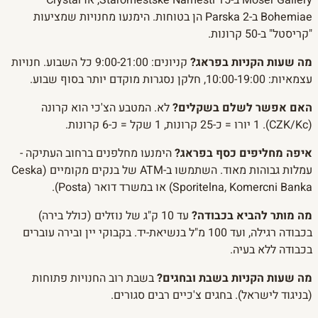
Bohemiae ב-Parska 2 הן בטוחות. הימנעו מחנויות שמציעות
"קריסטל" ב-50 קרונות.
מה שעות הקניות בפראג?
קניונים: 9:00-21:00 כל השבוע. חנויות
עצמאיות: 10:00-19:00, חלקן נסגרות מוקדם יותר בסוף שבוע.
האם אפשר לשלם בשקלים?
לא. המטבע הצ'כי הוא קרונה
(CZK/Kc). 1 יורו = כ-25 קרונות, 1 שקל = כ-6 קרונות.
איפה מחליפים כסף בפראג?
הימנעו מחלפנים ברחוב העתיקה -
עמלות גבוהות מאוד. השתמשו ב-ATM של בנקים מקומיים (Ceska
Sporitelna, Komercni Banka) או במשרד דואר (Posta).
מה מותר להביא בכבודה?
עד 10 ק"ג של נוזלים (כולל בירה)
בכבודה רגילה, ועד 100 מ"ל בנשיאת-יד. בקבוקי יין ובירה עוברים
בכבודה ללא בעיה.
מה שעות הקניות בשבת ובחגים?
בשבת רוב החנויות פתוחות
(בניגוד לישראל). בחגים צ'כיים רבים סגורים.