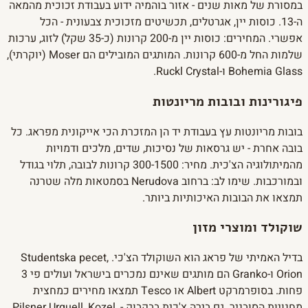
במסורת של מאות שנים - אזור בוהמיה ידוע בעבודת זכוכית מהמאה
ה-13. כוסות יין, אגרטלים, תכשיטים מזכוכית צבעונית - הכל
אפשרי. המחירים: כוסות יין מ-200 קרונות (כ-35 שקל) לזוג, ערכות
שלמות החל מ-600 קרונות. המותגים המובילים הם Moser (יוקרתי),
Bohemia Glass ו-Ruckl Crystal.
פיגורינות ובובות מריונטות
בובות מריונטות עץ בעבודת יד הן המזכרת הכי אייקונית מפראג. כל
בובה אחרת - יש גרסאות של נסיכות, שדים, מלכים ודמויות
מהמיתולוגיה הצ'כית. מחיר: 300-1500 קרונות לבובה, תלוי בגודל
ובמורכבות. שימו לב: ברחוב Nerudova בסמטאות מלה שטרנה
תמצאו את הבובות האיכותיות ביותר.
שוקולד ומוצרי מזון
בדיל האמיתי של פראג הוא השוקולד הצ'כי. Studentska pecet,
Orion ו-Granko הם מותגים שאינם נמכרים בישראל ועולים פי 3
פחות. בסופרמרקט Albert או Tesco תמצאו מחירים כמחצית
מחנויות הסובניר. גם בירה צ'כית בבקבוק - Pilsner Urquell, Kozel,