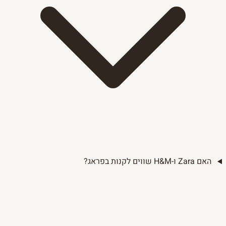
האם Zara ו-H&M שווים לקנות בפראג?