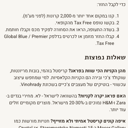
כדי לקבל החזר:
קנו במקום אחד יותר מ-2,000 קרונות (לפני מע"מ).
בקשו טופס Tax Free מהקופאי.
בשדה התעופה, הראו את הסחורה לפקיד מכס וקבלו חותמת.
קבלו החזר מזומן או לכרטיס בדלפק Global Blue / Premier
Tax Free.
שאלות נפוצות
מהן הקניות הכי שוות בפראג?
קריסטל בוהמי, בובות מריונטות,
שוקולד צ'כי ובירה הם הקניות הקלאסיות. למי שמחפש עיצוב
עכשווי - בוטיקים של מעצבים צ'כיים בשכונת Vinohrady.
האם פראג יקרה לקניות?
בהשוואה לישראל - לא. מחירי בגדים ב-
Zara ו-H&M נמוכים ב-20-30% מישראל. מוצרים מקומיים זולים
עוד יותר.
איפה קונים קריסטל אמיתי ולא מזוייף?
חנויות מורשות כמו
Moser Gallery ב-Staromestske Namesti 15, או Crystal