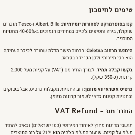
טיפים לחיסכון
קנו בסופרמרקט לסחורות יומיומיות
: Albert, Billa ו-Tesco מוכרים
שוקולד, בירה וחטיפים צ'כיים במחירים הנמוכים ב-40-60% מחנויות
הסובניר.
הימנעו מרחוב Celetna
: הרחוב הישר מדלת שחורה לכיכר העתיקה
הוא הכי תיירותי ולכן הכי יקר בפראג.
בקשו קבלה תמיד
: לצורך החזר מס (VAT) על קניות מעל 2,000
קרונות (כ-350 שקל).
כרטיס אשראי vs מזומן
: רוב החנויות מקבלות כרטיס, אבל בשוקים
ובחנויות קטנות כדאי לשמור קרונות מזומן.
החזר מס - VAT Refund
תושבי מדינות מחוץ לאיחוד האירופי (כמו ישראלים) זכאים להחזר
מע"מ על קניות. שיעור המע"מ בצ'כיה הוא 21% על רוב המוצרים.