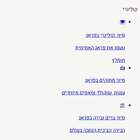
קולינרי
🍽️
סיור קולינרי בפראג
טעמו את פראג האמיתית
מומלץ
🍰
סיור מתוקים בפראג
עוגות, שוקולד ומאפים מיוחדים
🍺
סיור ברים ובירה בפראג
הבירה הצ׳כית הטובה בעולם