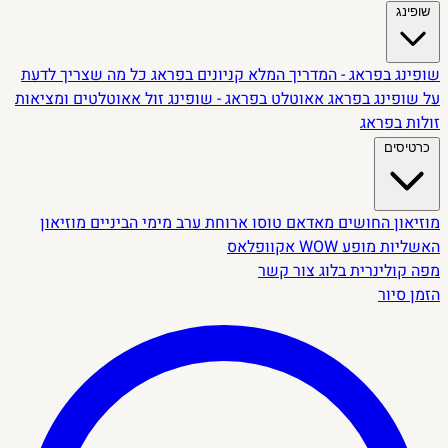
שופינג
שופינג בפראג - המדריך המלא
קניונים בפראג
כל מה שצריך לדעת
על שופינג בפראג
אאוטלט בפראג - שופינג זול
אאוטלטים ומציאות
זולות בפראג
כרטיסים
מוזיאון החושים
מאדאם טוסו
ארוחת ערב מימי הביניים
מוזיאון
האשליות
מופע WOW
אקוופלאס
מפה קולינרית
בלוג
צור קשר
הזמן סיור