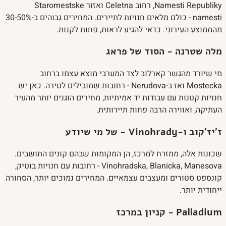
Namesti Republiky, רחוב Celetna ואזור Staromestske
namesti - כולם מלאים חנויות לתיירים. המחירים גבוהים ב-30-50%
מהממוצע העירוני. כדאי להגיע לראות, פחות לקנות.
מלה שטרנה - הסוד של פראג
מי שיורד מהגשר קארלוב לצד המערבי מוצא עצמו ברחוב
Mostecka ואז ב-Nerudova - רחובות שמובילים לטירה. כאן יש
חנויות קטנות עם עבודות יד אמיתיות, מחירים הוגנים יותר מהעיר
העתיקה, ואווירה הרבה פחות תיירותית.
ז'יז'קוב ו-Vinohrady - של מי שיודע
שכונות אלה, ממזרח למרכז, הן המקומות שבהם קונים התושבים.
Vinohradska, Blanicka, Manesova - רחובות עם חנויות בוטיק,
קונספט סטורים ומעצבים עצמאיים. המחירים נמוכים יותר, הסחורה
ייחודית יותר.
Palladium - קניון במרכז