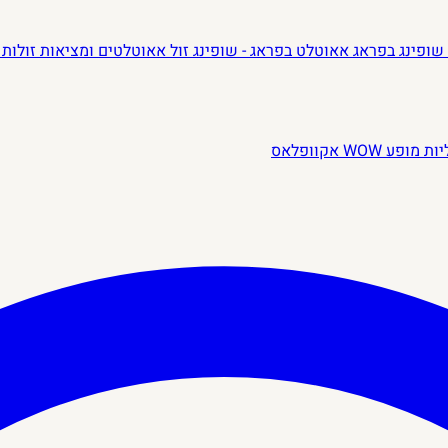
שופינג בפראג
אאוטלט בפראג - שופינג זול
אאוטלטים ומציאות זולות 
יות
מופע WOW
אקוופלאס