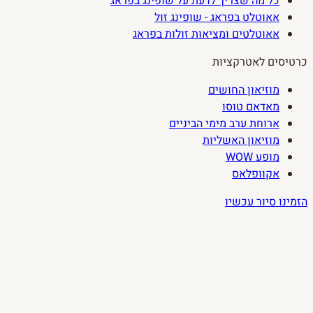
כל מה שצריך לדעת על שופינג בפראג
אאוטלט בפראג - שופינג זול
אאוטלטים ומציאות זולות בפראג
כרטיסים לאטרקציות
מוזיאון החושים
מאדאם טוסו
ארוחת ערב מימי הביניים
מוזיאון האשליות
מופע WOW
אקוופלאס
הזמינו סיור עכשיו