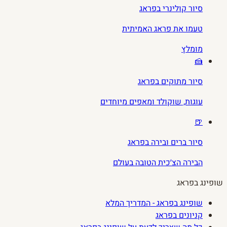
סיור קולינרי בפראג
טעמו את פראג האמיתית
מומלץ
🍰
סיור מתוקים בפראג
עוגות, שוקולד ומאפים מיוחדים
🍺
סיור ברים ובירה בפראג
הבירה הצ׳כית הטובה בעולם
שופינג בפראג
שופינג בפראג - המדריך המלא
קניונים בפראג