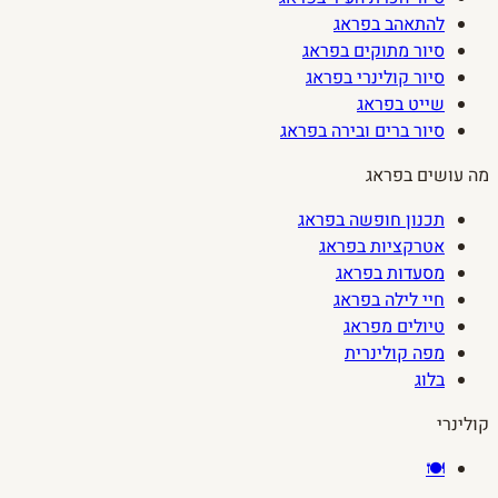
להתאהב בפראג
סיור מתוקים בפראג
סיור קולינרי בפראג
שייט בפראג
סיור ברים ובירה בפראג
מה עושים בפראג
תכנון חופשה בפראג
אטרקציות בפראג
מסעדות בפראג
חיי לילה בפראג
טיולים מפראג
מפה קולינרית
בלוג
קולינרי
🍽️