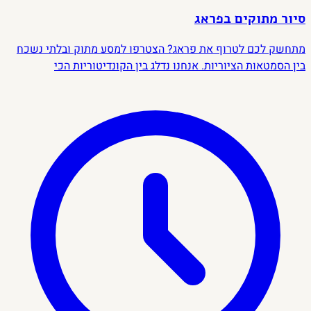
סיור מתוקים בפראג
מתחשק לכם לטרוף את פראג? הצטרפו למסע מתוק ובלתי נשכח
בין הסמטאות הציוריות. אנחנו נדלג בין הקונדיטוריות הכי
"פוטוגניות" בעיר לבין פנינים נסתרות שרק המקומיים מכירים.
מהקיורטוש החם והמסורתי ועד לקינוחי גורמה מודרניים שהם
יצירת אמנות – מחכה לכם חוויה של טעמים, צבעים וצילומים
שיגרמו לכולם לקנא