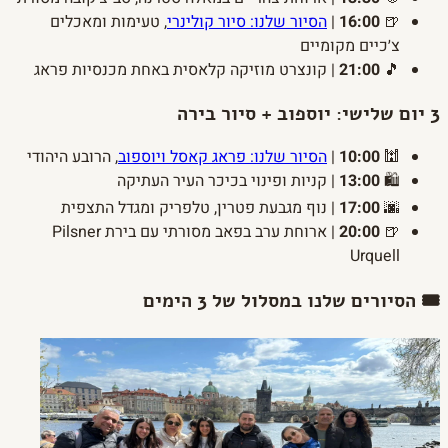
🍺
16:00
|
הסיור שלנו: סיור קולינרי
, טעימות ומאכלים
צ׳כיים מקומיים
🎵
21:00
| קונצרט מוזיקה קלאסית באחת מכנסיות פראג
3
יום שלישי: יוספוב + סיור בירה
🕍
10:00
|
הסיור שלנו: פראג קאסל ויוספוב
, הרובע היהודי
🛍️
13:00
| קניות ופינוי בכיכר העיר העתיקה
🌆
17:00
| נוף מגבעת פטרין, טלפריק ומגדל התצפית
🍺
20:00
| ארוחת ערב בפאב מסורתי עם בירת Pilsner
Urquell
🎟️ הסיורים שלנו במסלול של 3 הימים