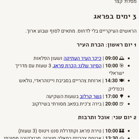
מסלול קצר
3 ימים בפראג
הראשים העיקריים בלי לדחוס. מתאים לסוף שבוע ארוך.
1
יום ראשון: הכרת העיר
🌅
09:00
|
כיכר העיר העתיקה
ושעון הפלאות
🎯
10:00
|
הסיור שלנו: הכרת פראג
, 3 שעות עם מדריך
ישראלי
🍽️
14:30
| ארוחת צהריים בסביבת ויינוהראדי, גולאש
וכנדליק
🌳
17:00
|
גשר קרלוב
בשעות השקיעה
🍺
20:00
| בירה צ׳כית בפאב מסורתי בשיז׳קוב
2
יום שני: אוכל ותרבות
🏰
10:00
| טירת פראג וקתדרלת סנט ויטוס (3 שעות)
🥘
13:30
| ארוחת צהריים במאלה סטרנה, סביצ׳קובה מסורתי