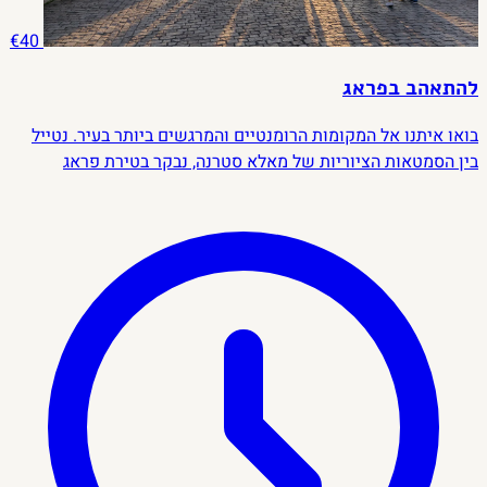
€40
להתאהב בפראג
בואו איתנו אל המקומות הרומנטיים והמרגשים ביותר בעיר. נטייל
בין הסמטאות הציוריות של מאלא סטרנה, נבקר בטירת פראג
המרהיבה ונגלה את ההיסטוריה המפוארת שלה, נעצור ליד כנסיית
סנט ניקולס ובזיליקת סנט ג’ורג’, ונתפעל מהפסיפס של יום הדין
האחרון. במהלך הדרך נגלה נופים עוצרי נשימה, סיפורים מרתקים
ופינות קסומות שיגרמו לכם להבין למה פראג היא אחת הערים הכי
מיוחדות בעולם – ופשוט להתאהב בה.