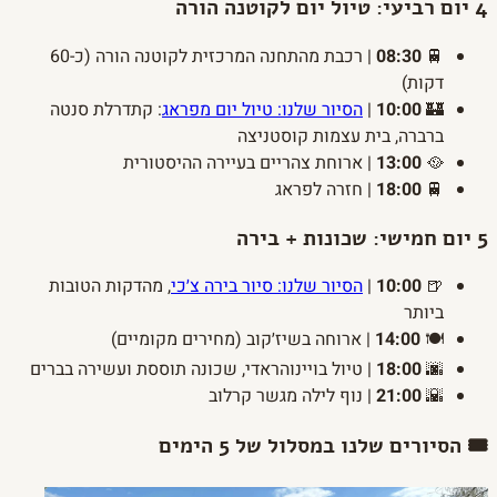
4
יום רביעי: טיול יום לקוטנה הורה
🚆
08:30
| רכבת מהתחנה המרכזית לקוטנה הורה (כ-60
דקות)
🏰
10:00
|
הסיור שלנו: טיול יום מפראג
: קתדרלת סנטה
ברברה, בית עצמות קוסטניצה
🥘
13:00
| ארוחת צהריים בעיירה ההיסטורית
🚆
18:00
| חזרה לפראג
5
יום חמישי: שכונות + בירה
🍺
10:00
|
הסיור שלנו: סיור בירה צ׳כי
, מהדקות הטובות
ביותר
🍽️
14:00
| ארוחה בשיז׳קוב (מחירים מקומיים)
🌆
18:00
| טיול בויינוהראדי, שכונה תוססת ועשירה בברים
🌇
21:00
| נוף לילה מגשר קרלוב
🎟️ הסיורים שלנו במסלול של 5 הימים