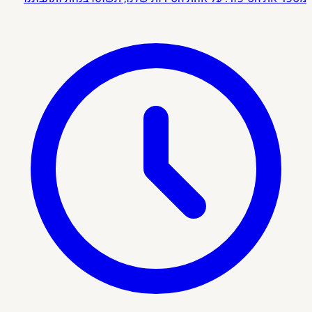
בנופים המרהיבים של העיר ותאזינו להסברים על העיר המדהימה
מהגשרים העתיקים ועד הארכיטקטורה הקסומה שמסביב. בין אם
אתם מחפשים דרך רומנטית לבלות את הערב, או סתם רוצים לחוות
את פראג מנקודת מבט ייחודית, שייט זה הוא הדרך האידיאלית
להתרשם מהיופי הקסום של העיר.