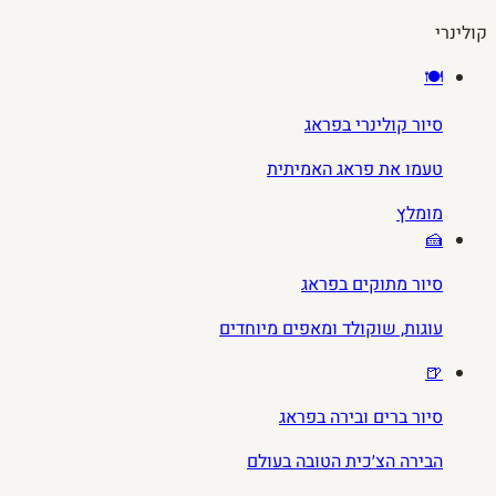
קולינרי
🍽️
סיור קולינרי בפראג
טעמו את פראג האמיתית
מומלץ
🍰
סיור מתוקים בפראג
עוגות, שוקולד ומאפים מיוחדים
🍺
סיור ברים ובירה בפראג
הבירה הצ׳כית הטובה בעולם