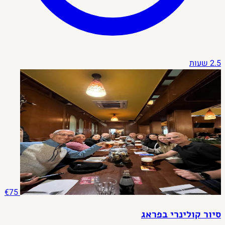
2.5 שעות
€75
סיור קולינרי בפראג