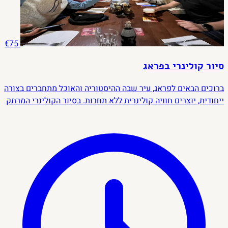
€75
סיור קולינרי בפראג
ברוכים הבאים לפראג, עיר שבה ההיסטוריה והאוכל מתחברים בצורה
ייחודית, יוצרים חוויה קולינרית ללא תחרות. בסיור הקולינרי המרתק
שלנו, נצעד בין רחובותיה העתיקים והציוריים של פראג ונטעם את
טעמי המטבח הצ’כי המסורתי.