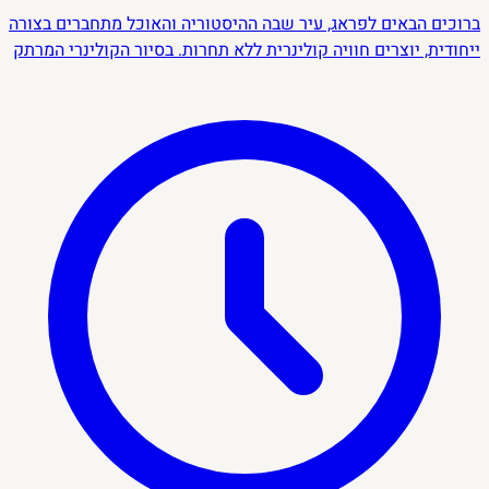
ברוכים הבאים לפראג, עיר שבה ההיסטוריה והאוכל מתחברים בצורה
ייחודית, יוצרים חוויה קולינרית ללא תחרות. בסיור הקולינרי המרתק
שלנו, נצעד בין רחובותיה העתיקים והציוריים של פראג ונטעם את
טעמי המטבח הצ’כי המסורתי.