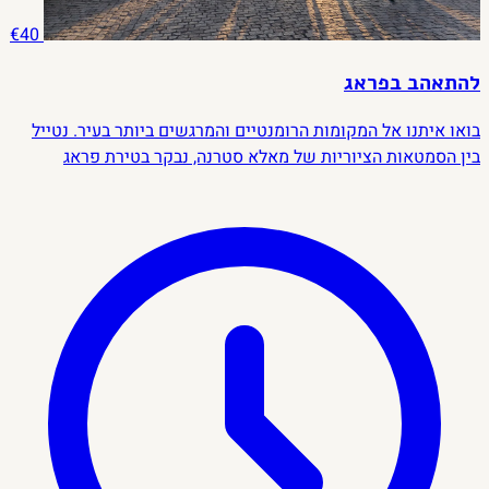
€40
להתאהב בפראג
בואו איתנו אל המקומות הרומנטיים והמרגשים ביותר בעיר. נטייל
בין הסמטאות הציוריות של מאלא סטרנה, נבקר בטירת פראג
המרהיבה ונגלה את ההיסטוריה המפוארת שלה, נעצור ליד כנסיית
סנט ניקולס ובזיליקת סנט ג’ורג’, ונתפעל מהפסיפס של יום הדין
האחרון. במהלך הדרך נגלה נופים עוצרי נשימה, סיפורים מרתקים
ופינות קסומות שיגרמו לכם להבין למה פראג היא אחת הערים הכי
מיוחדות בעולם – ופשוט להתאהב בה.