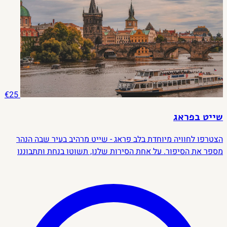
€25
שייט בפראג
הצטרפו לחוויה מיוחדת בלב פראג - שייט מרהיב בעיר שבה הנהר
מספר את הסיפור. על אחת הסירות שלנו, תשוטו בנחת ותתבוננו
בנופים המרהיבים של העיר ותאזינו להסברים על העיר המדהימה
מהגשרים העתיקים ועד הארכיטקטורה הקסומה שמסביב. בין אם
אתם מחפשים דרך רומנטית לבלות את הערב, או סתם רוצים לחוות
את פראג מנקודת מבט ייחודית, שייט זה הוא הדרך האידיאלית
להתרשם מהיופי הקסום של העיר.