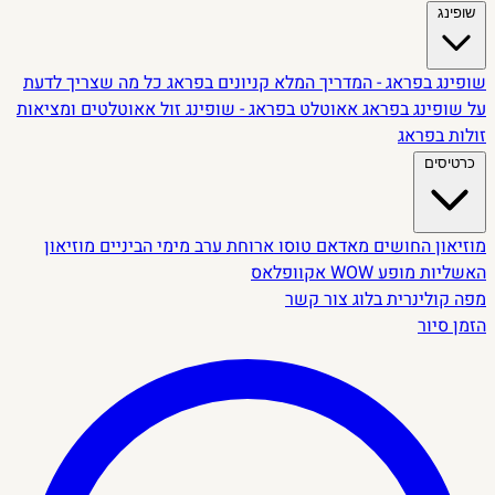
שופינג
שופינג בפראג - המדריך המלא
קניונים בפראג
כל מה שצריך לדעת
על שופינג בפראג
אאוטלט בפראג - שופינג זול
אאוטלטים ומציאות
זולות בפראג
כרטיסים
מוזיאון החושים
מאדאם טוסו
ארוחת ערב מימי הביניים
מוזיאון
האשליות
מופע WOW
אקוופלאס
מפה קולינרית
בלוג
צור קשר
הזמן סיור