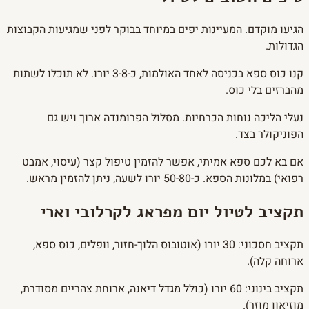
הגיעו מוקדם. המעיינות יפים במיוחד בבוקר לפני שמגיעות הקבוצות
הגדולות.
קנו כוס ספא בכניסה לאחד האולמות, כ-3-8 יורו. לא תוכלו לשתות
מהברזים בלי כוס.
נעלי הליכה נוחות הכרחיות. מסלול הפרומנדה ארוך ויש גם
הפוניקולר בצד.
אם בא לכם ספא אמיתי, אפשר להזמין טיפול קצר (עיסוי, אמבט
רפואי) במלונות הספא. כ-50-80 יורו לשעה, ניתן להזמין מראש.
תקציב לטיול יום מפראג לקרלובי וארי
תקציב חסכוני: 30 יורו (אוטובוס הלוך-חזור, וופלים, כוס ספא,
ארוחה קלה).
תקציב בינוני: 60 יורו (כולל מגדל דיאנה, ארוחת צהריים מסודרת,
מוזיאון מוזר).