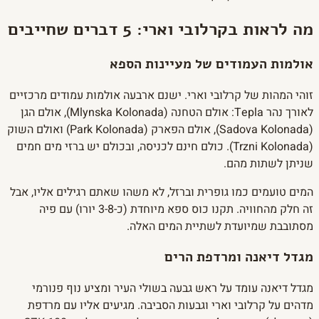
מה לראות בקרלובי וארי: 5 דברים שחייבים
אולמות העמודים של מעיינות הספא
זוהי המהות של קרלובי וארי. ישנם ארבעה אולמות עמודים מרכזיים
לאורך נהר Tepla: אולם הטחנה (Mlynska Kolonada), אולם הגן
(Sadova Kolonada), אולם הפארק (Park Kolonada) ואולם השוק
(Trzni Kolonada). כולם חינם לכניסה, ובכולם יש ברזי מים חמים
שניתן לשתות מהם.
המים טועמים כמו גופרית וברזל, לא משהו שאתם רגילים אליו, אבל
זה חלק מהחוויה. תקנו כוס ספא מיוחדת (כ-3-8 יורו) עם פיה
מסתובבת שמיועדת לשתיית המים האלה.
מגדל דיאנה ומרדפת הרים
מגדל דיאנה עומד על ראש גבעה בשולי העיר ומציע נוף פנורמי
מדהים על קרלובי וארי וגבעות הסביבה. מגיעים אליו עם מרדפת