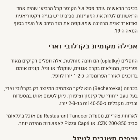
בכיכר הראשית עומד פסל של הקיסר קרל הרביעי שהיה אחד
הראשונים לגלות את המעיינות. סביבתו יש בנייה ויקטוריאנית
ואדוארדיאנית מרהיבה שמשקפת את תור הזהב של העיר בסוף
המאה ה-19.
אכילה מקומית בקרלובי וארי
הוופלים (oplatky) הם חובה מוחלטת. אלה וופלים דקיקים מאוד
ופריכים, ממולאים בקרם אגוזים, שוקולד או וניל. קונים אותם
בדוכנים לאורך הפרומנדה, כ-1-2 יורו לוופל.
בכרווה (Becherovka) הוא ליקר הצמחים המיוצר רק בקרלובי וארי,
בעל טעם ייחודי של קינמון וציפורן. ניתן לטעום אותו במסעדות
וברים. מקבלים כ-40-50 ml בכ-2-3 יורו.
לארוחת צהריים, מסעדת Restaurant Tandoor עם אוכל בינלאומי
סביב 200-350 CZK. או Pizza Capri לאפשרות מהירה יותר.
טיפים חשובים לטיול