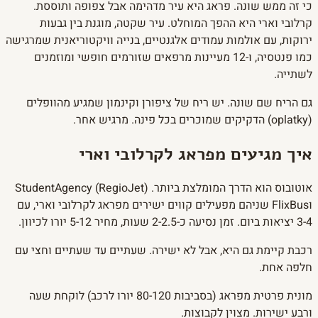
כי זה ממש שונה. פראג היא עיר מדהימה אבל צפופה ותוססת.
קרלובי וארי היא ההפך המוחלט. עיר שקטה, מוגנת בין גבעות
ירוקות, עם אולמות עמודים אלגנטיים, בנייה וויקטוריאנית שמרגישה
כמו פנטסיה, ו-12 מעיינות מרפאים שזורמים חופשי ומוזמנים
לשתייה.
גם הריח שם שונה. יש ריח של ציפורן וקינמון שמגיע מהוופלים
(oplatky) הדקיקים שמוכרים בכל פינה. מרגיש אחר.
איך מגיעים מפראג לקרלובי וארי
אוטובוס הוא הדרך המומלצת ביותר. StudentAgency (RegioJet)
וFlixBus שניהם מפעילים קווים ישירים מפראג לקרלובי וארי, עם
3-4 יציאות ביום. זמן נסיעה כ-2-2.5 שעות, מחיר 5-12 יורו לכיוון.
רכבת קיימת גם היא, אבל לא ישירה. שעתיים עד שעתיים וחצי עם
חלפה אחת.
מונית פרטית מפראג (בסביבות 80-120 יורו לרכב) לוקחת שעה
ורבע ישירות. מצוין לקבוצות.