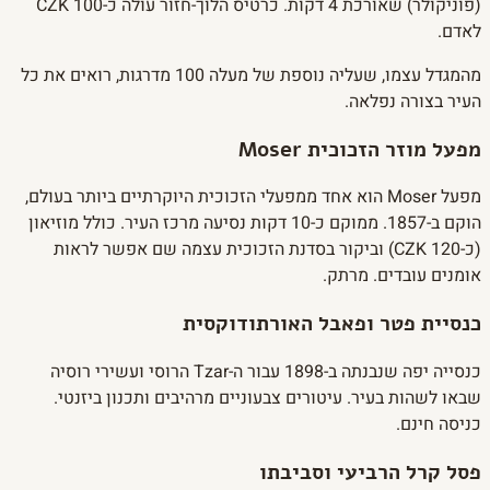
(פוניקולר) שאורכת 4 דקות. כרטיס הלוך-חזור עולה כ-100 CZK
לאדם.
מהמגדל עצמו, שעליה נוספת של מעלה 100 מדרגות, רואים את כל
העיר בצורה נפלאה.
מפעל מוזר הזכוכית Moser
מפעל Moser הוא אחד ממפעלי הזכוכית היוקרתיים ביותר בעולם,
הוקם ב-1857. ממוקם כ-10 דקות נסיעה מרכז העיר. כולל מוזיאון
(כ-120 CZK) וביקור בסדנת הזכוכית עצמה שם אפשר לראות
אומנים עובדים. מרתק.
כנסיית פטר ופאבל האורתודוקסית
כנסייה יפה שנבנתה ב-1898 עבור ה-Tzar הרוסי ועשירי רוסיה
שבאו לשהות בעיר. עיטורים צבעוניים מרהיבים ותכנון ביזנטי.
כניסה חינם.
פסל קרל הרביעי וסביבתו