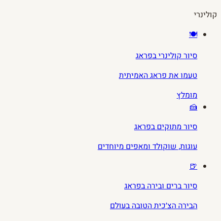
קולינרי
🍽️
סיור קולינרי בפראג
טעמו את פראג האמיתית
מומלץ
🍰
סיור מתוקים בפראג
עוגות, שוקולד ומאפים מיוחדים
🍺
סיור ברים ובירה בפראג
הבירה הצ׳כית הטובה בעולם