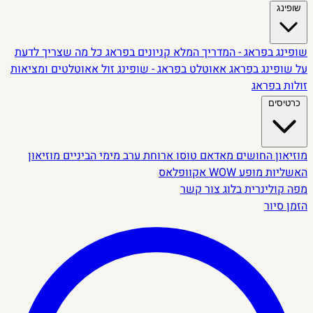
שופינג
שופינג בפראג - המדריך המלא
קניונים בפראג
כל מה שצריך לדעת
על שופינג בפראג
אאוטלט בפראג - שופינג זול
אאוטלטים ומציאות
זולות בפראג
כרטיסים
מוזיאון החושים
מאדאם טוסו
ארוחת ערב מימי הביניים
מוזיאון
האשליות
מופע WOW
אקוופלאס
מפה קולינרית
בלוג
צור קשר
הזמן סיור