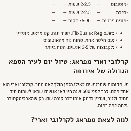
•
אוטובוס
—
2-2.5 שעות
—
—
•
רכבת
—
2-2.5 שעות
—
—
•
מונית פרטית
—
75-90 דקות
—
—
•
:
RegioJet או FlixBus. ישיר ונוח. קנו מראש אונליין
•
:
עם חלפה אחת. פחות נוח מהאוטובוס
•
:
לקבוצות של 3-5 אנשים. הנוח ביותר
קרלובי וארי מפראג: טיול יום לעיר הספא
הגדולה של אירופה
יש מקומות שמרגישים כאילו הזמן הולך לאט יותר. קרלובי וארי הוא
אחד מהם. כבר לפני 600 שנה היו כאן אנשים שבאו לשתות מים
חמים ולנוח, ועדיין בדיוק אותו דבר קורה שם. רק שהארכיטקטורה
עלתה כמה רמות.
למה לצאת מפראג לקרלובי וארי?