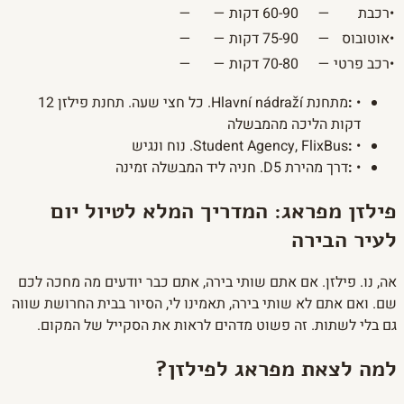
•
רכבת
—
60-90 דקות
—
—
•
אוטובוס
—
75-90 דקות
—
—
•
רכב פרטי
—
70-80 דקות
—
—
•
:
מתחנת Hlavní nádraží. כל חצי שעה. תחנת פילזן 12
דקות הליכה מהמבשלה
•
:
Student Agency, FlixBus. נוח ונגיש
•
:
דרך מהירת D5. חניה ליד המבשלה זמינה
פילזן מפראג: המדריך המלא לטיול יום
לעיר הבירה
אה, נו. פילזן. אם אתם שותי בירה, אתם כבר יודעים מה מחכה לכם
שם. ואם אתם לא שותי בירה, תאמינו לי, הסיור בבית החרושת שווה
גם בלי לשתות. זה פשוט מדהים לראות את הסקייל של המקום.
למה לצאת מפראג לפילזן?