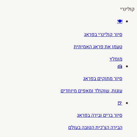
קולינרי
🍽️
סיור קולינרי בפראג
טעמו את פראג האמיתית
מומלץ
🍰
סיור מתוקים בפראג
עוגות, שוקולד ומאפים מיוחדים
🍺
סיור ברים ובירה בפראג
הבירה הצ׳כית הטובה בעולם