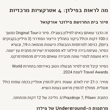
מה לראות בפילזן: 4 אטרקציות מרכזיות
סיור בית החרושת פילזנר אורקואל
זה הדבר שאתם באים לפילזן בשבילו. סיור ה-Original Tour נמשך
כ-100 דקות וכולל ביקור בתהליך הייצור המודרני (3 מיליון בקבוקים
ביום!), כניסה למרתפות ההבשלה הישנות מהמאה ה-19, ובשיא
הסיור, טעימת בירה פילזנר לא מפוסטרת ישירות מחבית עץ ישנה.
היא טועמת לגמרי שונה מהבירה שאתם מכירים מהסופרמרקט.
הסיור קיבל פרס לסיור מבשלה הטוב באירופה בתחרות World
Travel Awards לשנת 2024.
מחיר: כ-21 יורו לאדם. שעות: ניתן להזמין אונליין בכמה שפות כולל
אנגלית. ממולץ להזמין מראש בעונת השיא.
כתובת: U Prazdroje 7, Pilsen. הליכה של 12 דקות מהתחנה.
מרתפות ה-Underground של פילזן