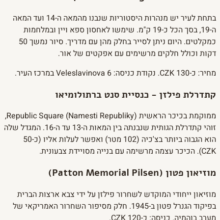
בתחת לעיר יש מנהרות היסטוריות שנבנו מהמאה ה-14 ועד המאה
ה-19, בסך הכל כ-19 ק"מ. שימשו לאחסון ספא ויין ובמלחמות
כמקלטים. היום ניתן לסייר בחלק מהן עם מדריך. סיור נמשך 50
דקות וכולל חלקים מרשימים עם אפקטים של אור.
מחיר: כ-130 CZK. נקודת כניסה: Veleslavinova 6 במרכז העיר.
קתדרלת פילזן - כנסיית סנט ברתולומיאו
ממוקמת בכיכר הראשית Republic Square (Namesti Republiky),
זוהי קתדרלת הגותית שנבנתה בין המאות ה-13 עד ה-16. המגדל שלה
הוא הגבוה ביותר בצ'כיה (102 מטר) ואפשר לעלות אליו (כ-50
CZK). הכיכר עצמה מרשימה עם בנייה מסויידת צבעונית.
מוזיאון פטון (Patton Memorial Pilsen)
מוזיאון ייחודי המוקדש לשחרור פילזן על ידי צבא ארצות הברית
בפיקוד הגנרל פטון ב-1945. חלק מסיפור השחרור האמריקאי של
מערב בוהמיה. כניסה: כ-120 CZK.