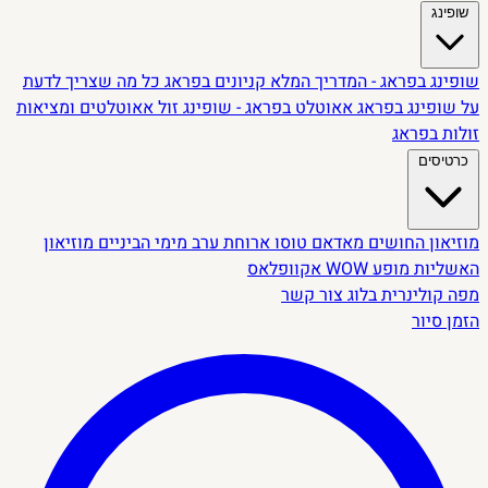
שופינג
שופינג בפראג - המדריך המלא
קניונים בפראג
כל מה שצריך לדעת
על שופינג בפראג
אאוטלט בפראג - שופינג זול
אאוטלטים ומציאות
זולות בפראג
כרטיסים
מוזיאון החושים
מאדאם טוסו
ארוחת ערב מימי הביניים
מוזיאון
האשליות
מופע WOW
אקוופלאס
מפה קולינרית
בלוג
צור קשר
הזמן סיור