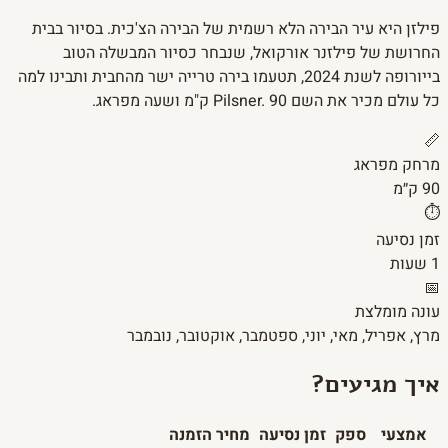
פילזן היא עיר הבירה הלא רשמית של הבירה הצ'כית. בסיור בבית
החרושת של פילזנר אורקואל, שנבחר כסיור המבשלה הטוב
בייורופה לשנת 2024, תטעמו בירה טרייה ישר מהחבית ותבינו למה
כל עולם מכיר את השם Pilsner. 90 ק"מ ושעה מפראג.
📏
מרחק מפראג
90 ק״מ
⏱️
זמן נסיעה
1 שעות
📅
עונה מומלצת
מרץ, אפריל, מאי, יוני, ספטמבר, אוקטובר, נובמבר
איך מגיעים?
אמצעי
ספק
זמן נסיעה
מחיר
הזמנה