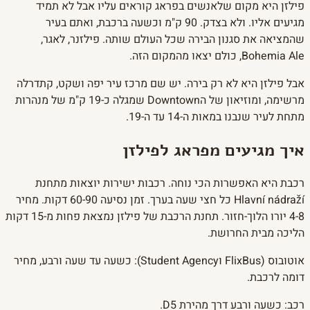
פילזן היא מקום שלאנשים בפראג קוראים עליו אבל לא תמיד
מגיעים אליו. ולא בצדק. 90 ק"מ וכשעה ברכבת, ואתם בעיר
שהמציאה את סגנון הבירה שכל העולם שותה. פילזנר, לאגר,
Bohemia Ale, כולם יצאו מהמקום הזה.
אבל פילזן היא לא רק בירה. יש שם מרכז עיר יפה ושקט, קתדרלה
מרשימה, ומוזיאון של הDowntown שמגלה כ-19 ק"מ של מנהרות
מתחת לעיר שנבנו במאות ה-14 עד ה-19.
איך מגיעים מפראג לפילזן
רכבת היא האפשרות הכי נוחה. רכבות ישירות יוצאות מתחנת
Hlavní nádraží כל חצי שעה בערך. זמן נסיעה 60-90 דקות. מחיר
4-8 יורו הלוך-חזור. תחנת הרכבת של פילזן נמצאת פחות מ-15 דקות
הליכה מבית החרושת.
אוטובוס (FlixBus וStudent Agency): כשעה עד שעה ורבע, מחיר
דומה לרכבת.
רכב: כשעה ורבע דרך מהירת D5.