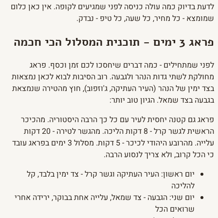
לדעת בדיוק כמה עולה כניסה לפני שמגיעים לקופה. אין כאן כלום
שמומצא - כל מחיר, כל שעה, כל טיפ - נבדק.
פראג 3 ימים - תוכנית המסלול הכי חכמה
לפני שמתחילים - כמה דברים שיחסכו לכם זמן וכסף. פראג
מחולקת לשתי גדות הנהר ולגבעה. רוב הסיבות לבוא לכאן נמצאות
בצד ימין של הנהר (העיר העתיקה, ג'וזפוב), חוץ מהטירה שנמצאת
בגבעה בצד שמאל. הגיון טוב יותר:
פראג גם קטנה יחסית לעיר עם כל כך הרבה היסטוריה. מהכיכר
הראשית לגשר קרל - 8 דקות הליכה. מהגשר לטירה - 20 דקות
עלייה. מהרובע היהודי לכיכר - 5 דקות. מסלול 3 ימים בפראג עובד
כי הכל קרוב, ולא צריך לנסוע הרבה.
יום ראשון: העיר העתיקה וגשר קרל - צד ימין בלבד, קל
להליכה
יום שני: הגבעה - צד שמאל, עלייה אחת בבוקר, ירידה אחרי
שרואים הכל