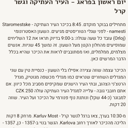
יום ראשון בפראג - העיר העתיקה וגשר
קרל
מתחילים בבוקר מוקדם. 8:45 בכיכר העיר העתיקה - Staromestske
namesti - לפני שגלי הטוריסטים מגיעים. השעון האסטרונומי
(Orloj) עובד כל שעה עגולה: ב-9:00 בדיוק תראו את 12 השליחים
שמופיעים מהחלון הקטן מעל השעון. זה נמשך 45 שניות. אנשים
מצלמים, ממלמלים, ואז מסתובבים לראות את הכיכר שהיא בכלל
הדבר המרשים כאן.
הכיכר עצמה שווה עצירה אפילו בלי השעון - כנסיית טין עם שני
המגדלים השחורים שנראים כמו מגדלי מכשפה מגוטיק, מגדל
הרטצ'ני הצהוב, ובתי העיר הישנים שמקיפים מסביב מכל כיוון. אם
אתם חובבי גובה - עלייה למגדל העיר העתיקה עולה 250 CZK
למבוגר (כ-44 שקל) ונותנת נוף פנורמי על הכיכר ועל העיר. שווה
20 דקות.
מ-10:30 בערך, צאו ברגל לגשר קרל - Karluv Most. מרחק 8 דקות
הליכה מהכיכר לאורך רחוב Karlova. הגשר בנוי ב-1357 - כן, 1357 -