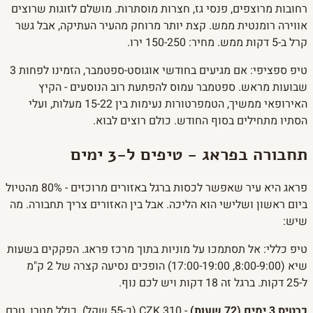
רחובות מרוצפים, פנסי גז, חצרות מוסתרות. מושלם לזוגות שרוצים
אווירה רומנטית ממש. קצת יותר מרוחק מהעיר העתיקה, אבל גשר
קרל ב-5 דקות ממש. מחיר: 150-250 ירו.
טיפ ספציפי: אם מגיעים בחודשי אוגוסט-ספטמבר, הזמינו לפחות 3
שבועות מראש. ספטמבר עמוס להפתעת רוב הנוסעים - הקיץ
האירופאי ממשיך, הטמפרטורות נעימות בין 15-22 מעלות, ועלי
הסתיו מתחילים בסוף החודש. כולם רוצים לבוא.
תחבורה בפראג - טיפים ל-3 ימים
פראג היא עיר שאפשר לכסות ברגל באזורים מרוכזים - 80% מהטיול
ביום ראשון ושלישי הוא הליכה. אבל בין האזורים צריך תחבורה. מה
שיש:
טיפ כללי: אל תסתמכו על מוניות בתוך מרכז פראג. הפקקים בשעות
שיא (8:00-9:00, 17:00-19:00) הופכים נסיעה קצרה של 2 ק"מ
ל-25 דקות. ברגל זה 18 דקות ויש לכם נוף.
כרטיס 3 ימים (72 שעות)
- 310 CZK (כ-55 שקל). כולל מטרו, טרם