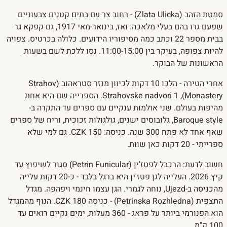
סמטת הזהב (Zlata Ulicka) - רחוב צר עם בתים קטנים צבעוניים
שפעם גרו בהם בעלי מלאכה. ואז, בינואר-מאי 1917, גם קפקא גר
בבית מספר 22 וכתב כמה מסיפוריו הידועים. כלולה בכרטיס. צפויה
להיות צפופה, בעיקר בין 11:00-15:00. נסו ללכת לשם בשעות
הראשונות של הבוקר.
אחרי הטירה - הלכו 10 דקות לכיוון מנזר סטראהוב (Strahov
Monastery), Strahovske nadvori 1. הספרייה שם היא אחת
מהיפות בעולם. שני אולמות ענקיים עם ספרים עד התקרה ב-
Baroque style, גלובוסים ישנים, גולגולות זכוכית, וריח של ספרים
שאף אחד לא פתח 300 שנה. כניסה: 150 CZK. גם למי שלא
ספרייתי - 20 דקות כאן שוות.
חשוב לדעת: הרכבל לפטז'ין (Petrin Funicular) סגור לשיפוץ עד
קיץ 2026. העלייה לגן פטז'ין היא ברגל בלבד - כ-20 דקות עלייה
מהכניסה ב-Ujezd, נוחה לגמרי. הגן עצמו חינמי ויפהפה. מגדל
התצפית (Petrinska Rozhledna) - כניסה 180 CZK. הנוף מהמגדל
הוא הפנורמי ביותר על פראג - 360 מעלות, ימים נקיים רואים עד
100 ק"מ.