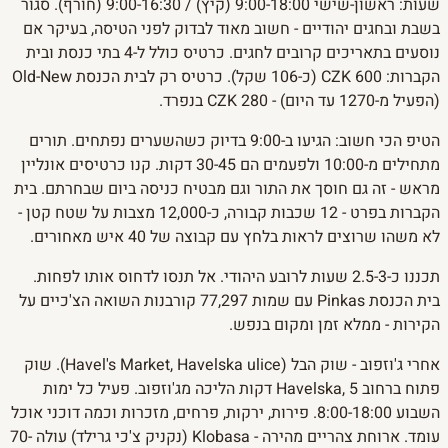
שעות: ראשון-שישי 9:00-18:00 (קיץ) / 9:00-16:30 (חורף). סגור
בשבת ובחגים יהודיים - חשוב מאוד לבדוק לפני הטיסה, בעיקר אם
נוסעים בתאריכים קרובים לחגים. כרטיס כולל ל-4 בתי כנסת ובית
הקברות: 600 CZK (כ-106 שקל). כרטיס רק לבית הכנסת Old-New
(הפעיל מ-1270 עד היום) - 280 CZK בנפרד.
הטיפ הכי חשוב: הגיעו ב-9:00 בדיוק כשהשערים נפתחים. תורים
מתחילים מ-10:00 ולפעמים הם 30-45 דקות. קנו כרטיסים אונליין
מראש - זה גם חוסך את התור וגם מבטיח כניסה ביום שבחרתם. בית
הקברות בפרט - 12 שכבות קבורה, כ-12,000 מצבות על שטח קטן -
לא משהו שרוצים לראות בלחץ עם קבוצה של 40 איש מאחורים.
תכננו כ-2.5-3 שעות לרובע היהודי. אל תנסו לדחוס אותו לפחות.
בית הכנסת Pinkas עם שמות 77,297 קורבנות השואה הצ'כיים על
הקירות - ממלא זמן ומקום בנפש.
אחרי ג'וזפוב - שוק הבל (Havel's Market, Havelska ulice). שוק
פתוח ברחוב Havelska, 5 דקות הליכה מג'וזפוב. פעיל כל ימות
השבוע 8:00-18:00. פירות, ירקות, פרחים, מזכרות וכמה דוכני אוכל
עומד. ארוחת צהריים מהירה - Klobasa (נקניק צ'כי גרילד) עולה 70-