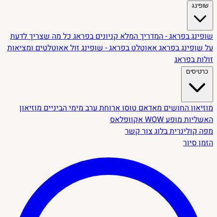
שופינג
שופינג בפראג - המדריך המלא
קניונים בפראג
כל מה שצריך לדעת
על שופינג בפראג
אאוטלט בפראג - שופינג זול
אאוטלטים ומציאות
זולות בפראג
כרטיסים
מוזיאון החושים
מאדאם טוסו
ארוחת ערב מימי הביניים
מוזיאון
האשליות
מופע WOW
אקוופלאס
מפה קולינרית
בלוג
צור קשר
הזמן סיור