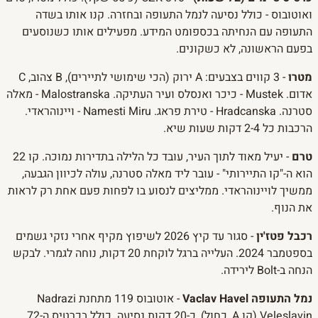
ואוטובוס - כולל נסיעה לנמל התעופה ובחזרה. קנו אותו בשדה
התעופה עם הנחיתה בכספומט המידע. מפעילים אותו כשנוסעים
בפעם הראשונה, לא כשקונים.
מטרו
- 3 קווים בצבעים: A ירוק (הכי שימושי לתיירים), B צהוב, C
אדום. Mustek - כיכר ואנסלס ועיר העתיקה. Malostranska - מאלה
סטרנה. Hradcanska - טירת פראג. Namesti Miru - ויינוהראדי.
הרכבות כל 2-4 דקות שעות שיא.
טרם
- יעיל מאוד לתוך העיר, עובד כל הלילה בתדירות נמוכה. קו 22
הוא ה-"קו התיירותי" - עובר ליד מאלה סטרנה, עולה לכיוון הגבעה,
ממשיך לויינוהראדי. ממליצים לנסוע בו לפחות פעם אחת רק לראות
את הנוף.
רכבל פטז'ין
- סגור עד קיץ 2026 לשיפוץ מקיף אחרי נזקי גשמים
בספטמבר 2024. העלייה ברגל לוקחת 20 דקות, נוחה לגמרי. לבקש
הנחה ב-Bolt לירידה.
נמל התעופה Vaclav Havel
- אוטובוס 119 מתחנת Nadrazi
Veleslavin (קו A, כחול), כ-20 דקות נסיעה. כולל בכרטיס ה-72