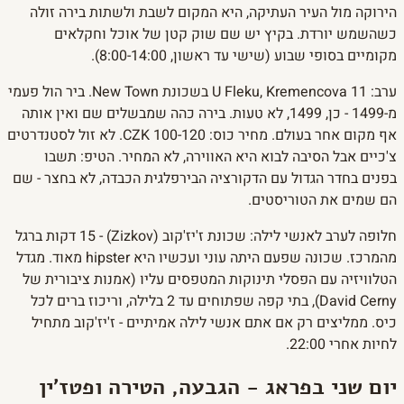
הירוקה מול העיר העתיקה, היא המקום לשבת ולשתות בירה זולה
כשהשמש יורדת. בקיץ יש שם שוק קטן של אוכל וחקלאים
מקומיים בסופי שבוע (שישי עד ראשון, 8:00-14:00).
ערב: U Fleku, Kremencova 11 בשכונת New Town. ביר הול פעמי
מ-1499 - כן, 1499, לא טעות. בירה כהה שמבשלים שם ואין אותה
אף מקום אחר בעולם. מחיר כוס: 100-120 CZK. לא זול לסטנדרטים
צ'כיים אבל הסיבה לבוא היא האווירה, לא המחיר. הטיפ: תשבו
בפנים בחדר הגדול עם הדקורציה הבירפלגית הכבדה, לא בחצר - שם
הם שמים את הטוריסטים.
חלופה לערב לאנשי לילה: שכונת ז'יז'קוב (Zizkov) - 15 דקות ברגל
מהמרכז. שכונה שפעם היתה עוני ועכשיו היא hipster מאוד. מגדל
הטלוויזיה עם הפסלי תינוקות המטפסים עליו (אמנות ציבורית של
David Cerny), בתי קפה שפתוחים עד 2 בלילה, וריכוז ברים לכל
כיס. ממליצים רק אם אתם אנשי לילה אמיתיים - ז'יז'קוב מתחיל
לחיות אחרי 22:00.
יום שני בפראג - הגבעה, הטירה ופטז'ין