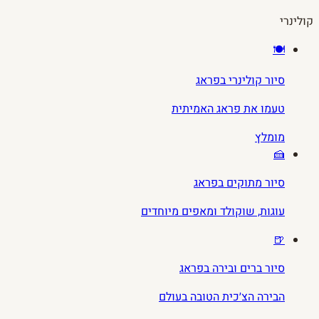
קולינרי
🍽️
סיור קולינרי בפראג
טעמו את פראג האמיתית
מומלץ
🍰
סיור מתוקים בפראג
עוגות, שוקולד ומאפים מיוחדים
🍺
סיור ברים ובירה בפראג
הבירה הצ׳כית הטובה בעולם