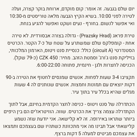
יום שלם בגבעה. זה אומר: קום מוקדם, ארוחת בוקר קצרה, ועלה
לטירה לפני 10:00. בשיא הקיץ הגבעה מלאה טוריסטים מ-10:30
ואי אפשר לנשום. בחורף - נעים ושקט ואפשר להגיע בנחת.
טירת פראג (Prazsky Hrad) - גדולה בצורה אבסורדית. לא טירה
אחת - קומפלקס שלם שמשתרע על שטח של כ-7 הקטר. הכרטיס
הסטנדרטי (circuit A) כולל: כנסיית סנט ויטוס, הארמון המלכותי,
בזיליקת סנט ג'ורג' וסמטת הזהב. מחיר: 450 CZK (כ-79 שקל).
הכניסה לחצרות ולגן - חינמית, פתוחה 6:00-22:00.
תקציבו 3-4 שעות לפחות. אנשים שמנסים לחטוף את הטירה ב-90
דקות יוצאים עם תמונות וחמצות. אנשים שנותנים לה 4 שעות
מגלים שהיא בכלל עיר בתוך עיר.
הכתדרלה של סנט ויטוס - כניסה לחצר הקדמית בחינם, אבל לתוך
הקתדרלה עצמה צריך את הכרטיס. שווה. הוויטראז'ים הם בין היפים
ביותר שתראו באירופה. זה לא קלישאה. אני יודעת שזה נשמע
קלישאתי אבל תבינו מה אני מתכוונת כשתהיו שם בעצמכם ותמצאו
את עצמכם מביטים למעלה 5 דקות ברצף.