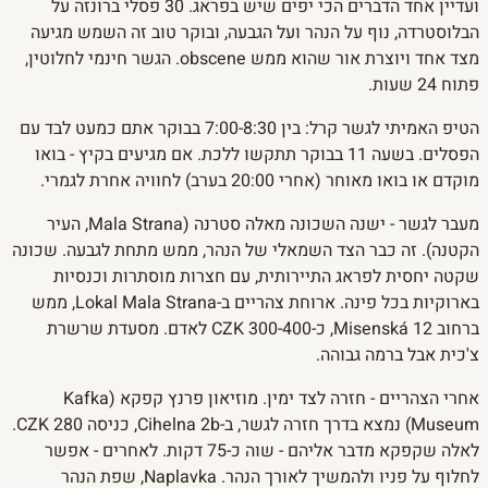
ועדיין אחד הדברים הכי יפים שיש בפראג. 30 פסלי ברונזה על
הבלוסטרדה, נוף על הנהר ועל הגבעה, ובוקר טוב זה השמש מגיעה
מצד אחד ויוצרת אור שהוא ממש obscene. הגשר חינמי לחלוטין,
פתוח 24 שעות.
הטיפ האמיתי לגשר קרל: בין 7:00-8:30 בבוקר אתם כמעט לבד עם
הפסלים. בשעה 11 בבוקר תתקשו ללכת. אם מגיעים בקיץ - בואו
מוקדם או בואו מאוחר (אחרי 20:00 בערב) לחוויה אחרת לגמרי.
מעבר לגשר - ישנה השכונה מאלה סטרנה (Mala Strana, העיר
הקטנה). זה כבר הצד השמאלי של הנהר, ממש מתחת לגבעה. שכונה
שקטה יחסית לפראג התיירותית, עם חצרות מוסתרות וכנסיות
בארוקיות בכל פינה. ארוחת צהריים ב-Lokal Mala Strana, ממש
ברחוב Misenská 12, כ-300-400 CZK לאדם. מסעדת שרשרת
צ'כית אבל ברמה גבוהה.
אחרי הצהריים - חזרה לצד ימין. מוזיאון פרנץ קפקא (Kafka
Museum) נמצא בדרך חזרה לגשר, ב-Cihelna 2b, כניסה 280 CZK.
לאלה שקפקא מדבר אליהם - שוה כ-75 דקות. לאחרים - אפשר
לחלוף על פניו ולהמשיך לאורך הנהר. Naplavka, שפת הנהר