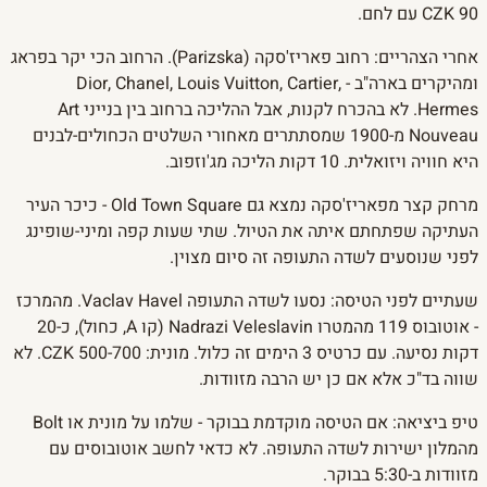
90 CZK עם לחם.
אחרי הצהריים: רחוב פאריז'סקה (Parizska). הרחוב הכי יקר בפראג
ומהיקרים בארה"ב - Dior, Chanel, Louis Vuitton, Cartier,
Hermes. לא בהכרח לקנות, אבל ההליכה ברחוב בין בנייני Art
Nouveau מ-1900 שמסתתרים מאחורי השלטים הכחולים-לבנים
היא חוויה ויזואלית. 10 דקות הליכה מג'וזפוב.
מרחק קצר מפאריז'סקה נמצא גם Old Town Square - כיכר העיר
העתיקה שפתחתם איתה את הטיול. שתי שעות קפה ומיני-שופינג
לפני שנוסעים לשדה התעופה זה סיום מצוין.
שעתיים לפני הטיסה: נסעו לשדה התעופה Vaclav Havel. מהמרכז
- אוטובוס 119 מהמטרו Nadrazi Veleslavin (קו A, כחול), כ-20
דקות נסיעה. עם כרטיס 3 הימים זה כלול. מונית: 500-700 CZK. לא
שווה בד"כ אלא אם כן יש הרבה מזוודות.
טיפ ביציאה: אם הטיסה מוקדמת בבוקר - שלמו על מונית או Bolt
מהמלון ישירות לשדה התעופה. לא כדאי לחשב אוטובוסים עם
מזוודות ב-5:30 בבוקר.