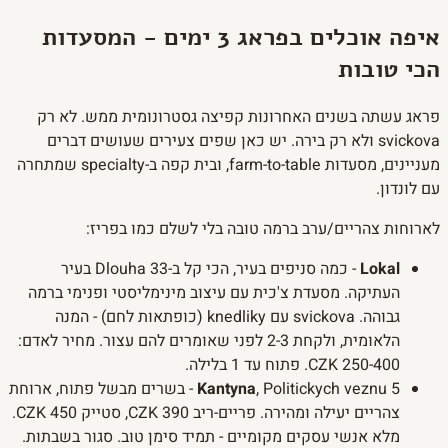
איפה אוכלים בפראג 3 ימים - המסעדות
הכי טובות
פראג עשתה בשנים האחרונות קפיצה גסטרונומית ממש. לא רק
svickova ולא רק בירה. יש כאן שפים צעירים שעושים דברים
מעניינים, מסעדות farm-to-table, ובית קפה ב-specialty שמתחרה
עם לונדון.
לארוחות צהריים/ערב ברמה טובה בלי לשלם כמו בפריז:
Lokal
- כמה סניפים בעיר, הכי קל ב-Dlouha 33 בעיר
העתיקה. מסעדת צ'כית עם עיצוב מינימליסטי ופנימי ברמה
גבוהה. svickova עם knedliky (כופתאות לחם) - המנה
הלאומית, ולקחת 2-3 לפני שאומרים להם עצור. מחיר לאדם:
250-400 CZK. פתוח עד 1 בלילה.
Kantyna
, Politickych veznu 5 - בשרים מבשל פתוח, ארוחת
צהריים יעילה ומהירה. פריים-ריב 390 CZK, סטייק 450 CZK.
מלא אנשי עסקים מקומיים - תמיד סימן טוב. סגור בשבתות.