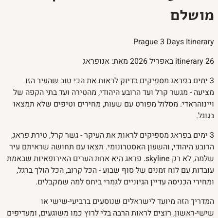
מושלם
Prague 3 Days Itinerary
26 באפריל 2026
itinerary
מאת: אנופראג
3 ימים בפראג מספיקים בדיוק לראות את הכי טוב שהעיר הזו
מציעה - מגשר קרל ועד הרובע היהודי, מהטירה ועד בתי הקפה של
ויינוהראדי. מסלול מפורט עם שעות, מחירים וטיפים שלא תמצאו
בגוגל.
3 ימים בפראג מספיקים לראות את העיקר - גשר קרל, טירת פראג,
הרובע היהודי, והשעון האסטרונומי. תצאו עם תחושה שראיתם עיר
שלמה, לא רק skyline. פראג היא אחת הערים האירופאיות שבאמת
עובדות עם לוח זמנים של סוף שבוע - הכל קרוב, הכל הולך ברגל,
ומחירי הכניסה עדיין הגיוניים לגמרי ביחס למה שמקבלים.
המדריך הזה מיועד לישראלים שנוסעים ברביעי-שישי או
שישי-ראשון, רוצים לראות הרבה בלי לרוץ כמו משוגעים, ומעדיפים