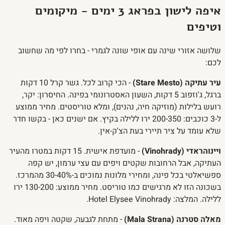
איפה לישון בפראג 3 ימים - מיקומים
וטיפים
שלושה אזורי שינה עם אופי שונה לגמרי - בחרו לפי מה שחשוב
לכם:
עיר עתיקה (Stare Mesto)
- הכי קרוב לכל. גשר קרל 10 דקות
ברגל, ג'וזפוב 5 דקות, השעון האסטרונומי בפינה. החיסרון: יקר,
רועש בלילות (מוזיקה חיה, נהנים), ומלא טוריסטים. מחיר ממוצע
ל-3 כוכבים: 200-350 ירו ללילה בקיץ. אם ישנים כאן - בקשו חדר
שלא עומד על ציר תיירי בעת הצ'ק-אין.
ויינוהראדי (Vinohrady)
- מועדפת אישית. 15 דקות במטרו מהעיר
העתיקה, אבל הרחובות שקטים ויפים עם עצי ערמון, יש קפה
ספשיאלטי בכל פינה, ומחירי מלונות נמוכים ב-30-40% מהמרכז.
בשכונה הזו לא מרגישים כמו טוריסט. מחיר ממוצע: 130-200 ירו
ללילה. המלצה: Hotel Elysee Vinohrady.
מאלה סטרנה (Mala Strana)
- מתחת לגבעה, שקטה ויפה מאוד.