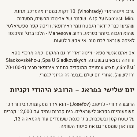
ערב: ויינוהראדי (Vinohrady). 10 דקות במטרו מהמרכז, תחנת
Namesti Miru על קו A. שכונה של אר-נובו מרשים, מסעדות
שהגיעו כבר לרדאר הגסטרונומי האירופאי, וריכוז קפה ספשיאלטי
שהוא הגבוה ביותר בפראג. רחוב Manesova - הלכו ברגל ותיכנסו
לאיפה שנראה לכם טוב. אי אפשר לטעות.
אם אתם אנשי ספא - ויינוהראדי זה גם המקום. כמה מרכזי ספא
ורווחה נמצאים בשכונה. Spa U Sladkovskych, ב-Sladkovského
náměstí, מציע עיסויים ממוקדים במחיר אירופאי סביר (כ-70-100
ירו לשעה). אחרי יום שלם בגבעה זה הגיוני לגמרי.
יום שלישי בפראג - הרובע היהודי וקניות
הרובע היהודי - ג'וזפוב (Josefov) - הוא אחד ממקומות הביקור הכי
משמעותיים בפראג לישראלים. בית קברות עתיק עם 12,000 קברים
על שטח קטן ובשכבות, בתי כנסת שעומדים עוד מהמאה ה-13,
ומוזיאון שמספר גם את סיפור השואה.