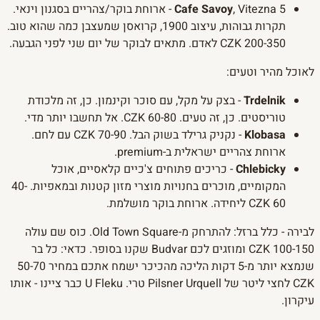
Cafe Savoy
, Vitezna 5 - ארוחת בוקר/צהריים בסגנון וינאי.
תקרות גבוהות, עיצוב 1900, קרואסן שמעצבן כמה שהוא טוב.
200-350 CZK לאדם. מתאים לבוקר של יום שני לפני הגבעה.
לאוכל מהיר וטעים:
Trdelnik
- בצק על מקל, עם סוכר וקינמון. כן, זה מלכודת
טוריסטים. כן, זה טעים. 60-80 CZK. אל תחשבו יותר מדי.
Klobasa
- נקניק גרילד בשוק הבל. 70-90 CZK עם לחם.
ארוחת צהריים ישראלית ב-premium.
Chlebicky
- כריכים פתוחים צ'כיים קלאסיים, אוכל
המקומיים, מוכרים בחנויות מוצרי מזון קטנות ובמאפיות. 40-
60 CZK ליחידה. ארוחת בוקר מושלמת.
לבירה - כלל ברזל: להתרחק מ-Old Town Square. כוס שם עולה
100-150 CZK ומוזגים לכם Budvar שקנו בסופר. כדאי: כל בר
שנמצא יותר מ-5 דקות הליכה מהכיכר ישמח אתכם במחיר 50-70
CZK לחצי ליטר של Pilsner Urquell טרי. U Fleku כבר ציינו - אותו
עיקרון.