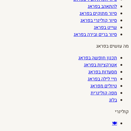
להתאהב בפראג
סיור מתוקים בפראג
סיור קולינרי בפראג
שייט בפראג
סיור ברים ובירה בפראג
מה עושים בפראג
תכנון חופשה בפראג
אטרקציות בפראג
מסעדות בפראג
חיי לילה בפראג
טיולים מפראג
מפה קולינרית
בלוג
קולינרי
🍽️