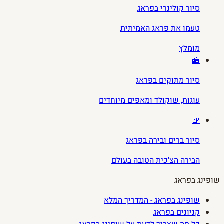
סיור קולינרי בפראג
טעמו את פראג האמיתית
מומלץ
🍰
סיור מתוקים בפראג
עוגות, שוקולד ומאפים מיוחדים
🍺
סיור ברים ובירה בפראג
הבירה הצ׳כית הטובה בעולם
שופינג בפראג
שופינג בפראג - המדריך המלא
קניונים בפראג