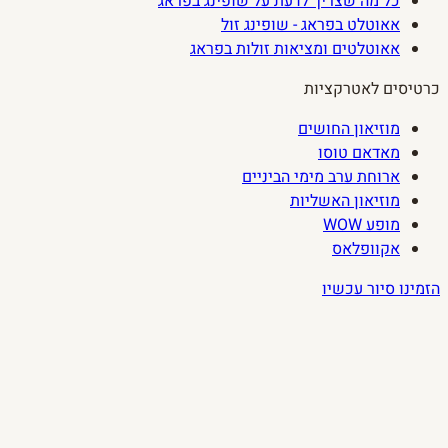
כל מה שצריך לדעת על שופינג בפראג
אאוטלט בפראג - שופינג זול
אאוטלטים ומציאות זולות בפראג
כרטיסים לאטרקציות
מוזיאון החושים
מאדאם טוסו
ארוחת ערב מימי הביניים
מוזיאון האשליות
מופע WOW
אקוופלאס
הזמינו סיור עכשיו