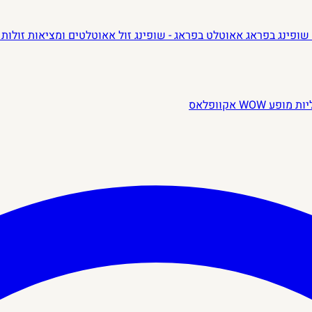
שופינג בפראג
אאוטלט בפראג - שופינג זול
אאוטלטים ומציאות זולות 
יות
מופע WOW
אקוופלאס