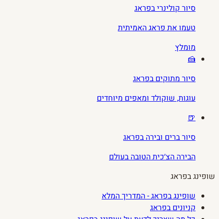
סיור קולינרי בפראג
טעמו את פראג האמיתית
מומלץ
🍰
סיור מתוקים בפראג
עוגות, שוקולד ומאפים מיוחדים
🍺
סיור ברים ובירה בפראג
הבירה הצ׳כית הטובה בעולם
שופינג בפראג
שופינג בפראג - המדריך המלא
קניונים בפראג