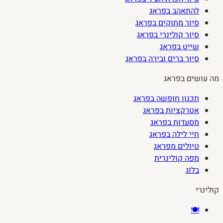
להתאהב בפראג
סיור מתוקים בפראג
סיור קולינרי בפראג
שייט בפראג
סיור ברים ובירה בפראג
מה עושים בפראג
תכנון חופשה בפראג
אטרקציות בפראג
מסעדות בפראג
חיי לילה בפראג
טיולים מפראג
מפה קולינרית
בלוג
קולינרי
🍽️