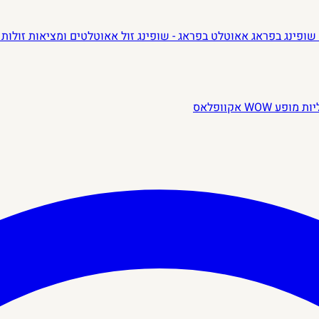
שופינג בפראג
אאוטלט בפראג - שופינג זול
אאוטלטים ומציאות זולות 
יות
מופע WOW
אקוופלאס