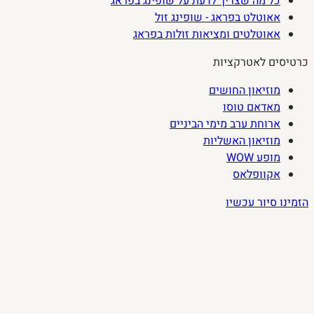
כל מה שצריך לדעת על שופינג בפראג
אאוטלט בפראג - שופינג זול
אאוטלטים ומציאות זולות בפראג
כרטיסים לאטרקציות
מוזיאון החושים
מאדאם טוסו
ארוחת ערב מימי הביניים
מוזיאון האשליות
מופע WOW
אקוופלאס
הזמינו סיור עכשיו