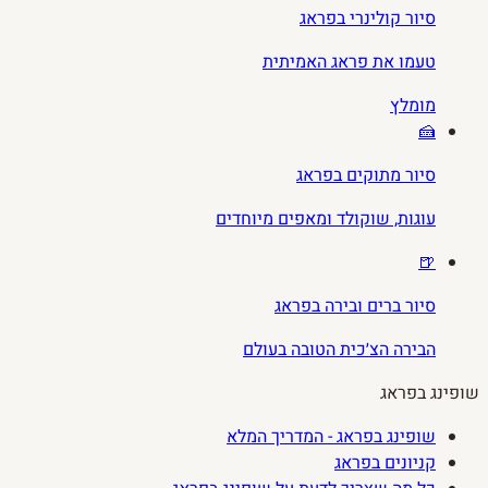
סיור קולינרי בפראג
טעמו את פראג האמיתית
מומלץ
🍰
סיור מתוקים בפראג
עוגות, שוקולד ומאפים מיוחדים
🍺
סיור ברים ובירה בפראג
הבירה הצ׳כית הטובה בעולם
שופינג בפראג
שופינג בפראג - המדריך המלא
קניונים בפראג