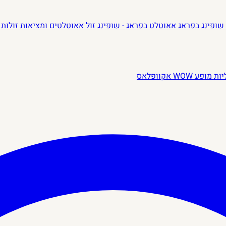
שופינג בפראג
אאוטלט בפראג - שופינג זול
אאוטלטים ומציאות זולות 
יות
מופע WOW
אקוופלאס