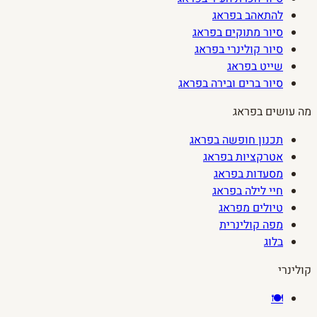
להתאהב בפראג
סיור מתוקים בפראג
סיור קולינרי בפראג
שייט בפראג
סיור ברים ובירה בפראג
מה עושים בפראג
תכנון חופשה בפראג
אטרקציות בפראג
מסעדות בפראג
חיי לילה בפראג
טיולים מפראג
מפה קולינרית
בלוג
קולינרי
🍽️