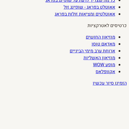
כל מה שצריך לדעת על שופינג בפראג
אאוטלט בפראג - שופינג זול
אאוטלטים ומציאות זולות בפראג
כרטיסים לאטרקציות
מוזיאון החושים
מאדאם טוסו
ארוחת ערב מימי הביניים
מוזיאון האשליות
מופע WOW
אקוופלאס
הזמינו סיור עכשיו