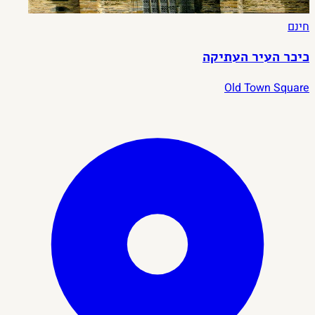
חינם
כיכר העיר העתיקה
Old Town Square