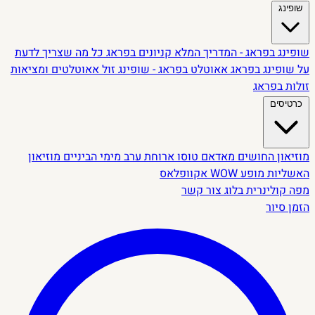
שופינג
שופינג בפראג - המדריך המלא
קניונים בפראג
כל מה שצריך לדעת
על שופינג בפראג
אאוטלט בפראג - שופינג זול
אאוטלטים ומציאות
זולות בפראג
כרטיסים
מוזיאון החושים
מאדאם טוסו
ארוחת ערב מימי הביניים
מוזיאון
האשליות
מופע WOW
אקוופלאס
מפה קולינרית
בלוג
צור קשר
הזמן סיור