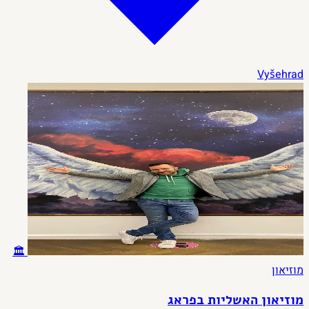
Vyšehrad
🏛️
מוזיאון
מוזיאון האשליות בפראג