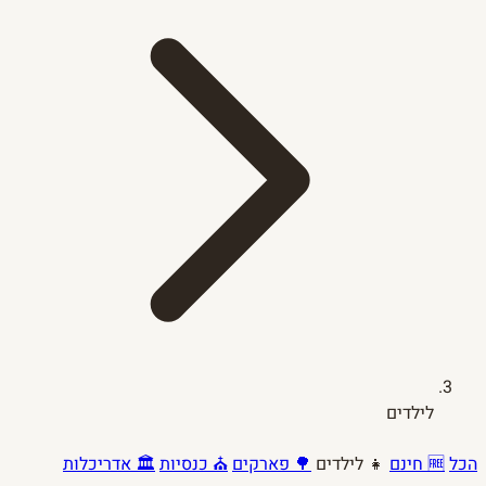
לילדים
הכל
🆓 חינם
👧 לילדים
🌳 פארקים
⛪ כנסיות
🏛️ אדריכלות