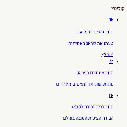
קולינרי
🍽️
סיור קולינרי בפראג
טעמו את פראג האמיתית
מומלץ
🍰
סיור מתוקים בפראג
עוגות, שוקולד ומאפים מיוחדים
🍺
סיור ברים ובירה בפראג
הבירה הצ׳כית הטובה בעולם