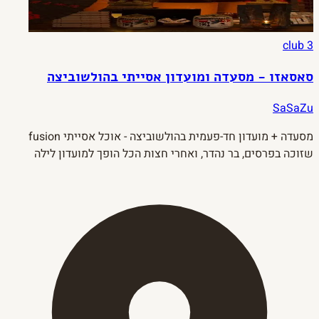
club
3
סאסאזו - מסעדה ומועדון אסייתי בהולשוביצה
SaSaZu
מסעדה + מועדון חד-פעמית בהולשוביצה - אוכל אסייתי fusion
שזוכה בפרסים, בר נהדר, ואחרי חצות הכל הופך למועדון לילה
לאלפיים איש. 5,000 מ"ר של חוויה.