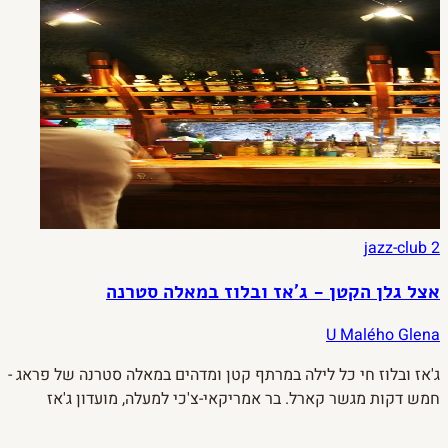
jazz-club
2
אצל גלן הקטן - ג'אז ובלוז במאלה סטרנה
U Malého Glena
ג'אז ובלוז חי כל לילה במרתף קטן ומדהים במאלה סטרנה של פראג -
חמש דקות מגשר קארל. בר אמריקאי-צ'כי למעלה, מועדון ג'אז
למטה, ויום ראשון יש Jam Session פתוח.