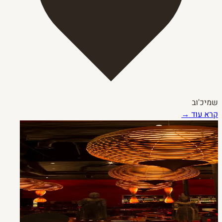
שמיכ'וב
קרא עוד →