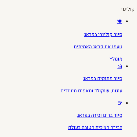
קולינרי
🍽️
סיור קולינרי בפראג
טעמו את פראג האמיתית
מומלץ
🍰
סיור מתוקים בפראג
עוגות, שוקולד ומאפים מיוחדים
🍺
סיור ברים ובירה בפראג
הבירה הצ׳כית הטובה בעולם