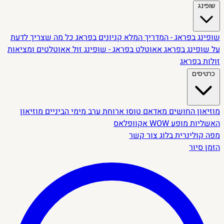
שופינג
שופינג בפראג - המדריך המלא
קניונים בפראג
כל מה שצריך לדעת
על שופינג בפראג
אאוטלט בפראג - שופינג זול
אאוטלטים ומציאות
זולות בפראג
כרטיסים
מוזיאון החושים
מאדאם טוסו
ארוחת ערב מימי הביניים
מוזיאון
האשליות
מופע WOW
אקוופלאס
מפה קולינרית
בלוג
צור קשר
הזמן סיור