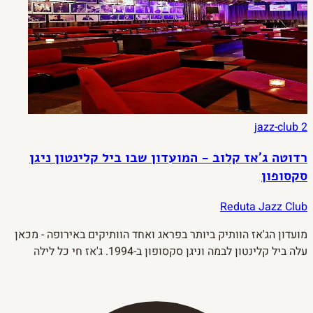
jazz-club
2
רדוטה ג'אז קלוב - המועדון שבו ביל קלינטון ניגן
סקסופון
Reduta Jazz Club
מועדון הג'אז הוותיק ביותר בפראג ואחד הוותיקים באירופה - מכאן
עלה ביל קלינטון לבמה וניגן סקסופון ב-1994. ג'אז חי כל לילה
מ-21:30 ברחוב הנציונאלי.