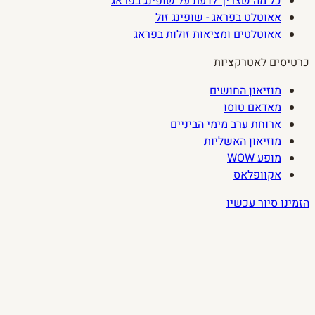
כל מה שצריך לדעת על שופינג בפראג
אאוטלט בפראג - שופינג זול
אאוטלטים ומציאות זולות בפראג
כרטיסים לאטרקציות
מוזיאון החושים
מאדאם טוסו
ארוחת ערב מימי הביניים
מוזיאון האשליות
מופע WOW
אקוופלאס
הזמינו סיור עכשיו