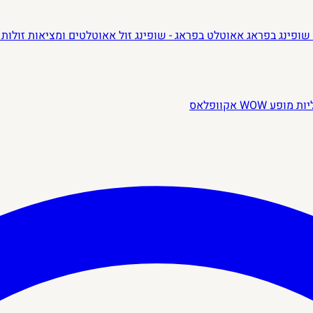
שופינג בפראג
אאוטלט בפראג - שופינג זול
אאוטלטים ומציאות זולות 
יות
מופע WOW
אקוופלאס