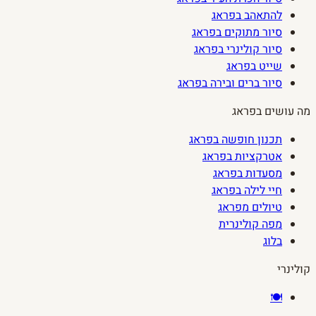
להתאהב בפראג
סיור מתוקים בפראג
סיור קולינרי בפראג
שייט בפראג
סיור ברים ובירה בפראג
מה עושים בפראג
תכנון חופשה בפראג
אטרקציות בפראג
מסעדות בפראג
חיי לילה בפראג
טיולים מפראג
מפה קולינרית
בלוג
קולינרי
🍽️