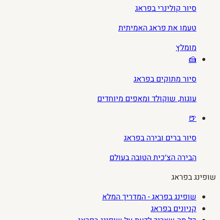
סיור קולינרי בפראג
טעמו את פראג האמיתית
מומלץ
🍰
סיור מתוקים בפראג
עוגות, שוקולד ומאפים מיוחדים
🍺
סיור ברים ובירה בפראג
הבירה הצ׳כית הטובה בעולם
שופינג בפראג
שופינג בפראג - המדריך המלא
קניונים בפראג