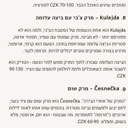
ומחכים שיגיע האוכל הכבד. 70-100 CZK לפורציה.
8. Kulajda - מרק צ'כי עם ביצה עלומה
Kulajda הוא אחת הנשמות של המטבח הצ'כי, ולמה הוא לא
מפורסם יותר - לא מבינה. מרק שמנתי עם שמיר, תפוחי אדמה,
פטריות ו-ביצה עלומה שמרחפת בתוכו. הטעם הוא קרמי, ארומטי,
מרגיע בצורה שמרקים טובים יכולים להיות. תרופה לקור.
הביצה העלומה שבורה לתוך המרק ממש לפני הגשה - הטריק הוא
לשבור אותה כשאוכלים ולתת לחלמון להתמזג עם הציר. 90-130
CZK.
9. Česnečka - מרק שום
"המרק של אחרי הבירה". Česnečka הוא מרק שום עם ציר בשר,
לחם יבש ולפעמים גבינה מגוררת. בוהמים שתו אותו לאחר לילות
ארוכים כ"תרופה" לתחמרות. מה שבטוח - הוא חם, ארומטי, מלא
בשום, וממלא. 60-90 CZK.