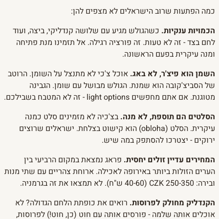
כמה הפתעות שרוב הישראלים לא מצפים להן:
הכמויות ענקיות.
כשהגולש מגיע עם שלושה קנדליקי, ביצה, ועוד
לחם בצד - זה לא טעות. זה פורציה רגילה. אל תזמינו מנת פתיחה
ומנה עיקרית בפעם הראשונה.
השמן הוא פיצ'ר, לא באג.
אוכל צ'כי לא מתנצל על השומן. הרוטב
של הסביצ'קובה הוא שמנת. הגולש מבושל עם שומן. הגבינה
מטוגנת. אם אתם מחפשים light options - זה לא המטבח בשבילכם.
הסלטים הם תוספת, לא מנה.
בצ'כיה לא מזמינים סלט כמנה
עיקרית. הסלט (obloha) הוא קישוט בצלחת. ישראלים שרוצים
ירוקים - יצטרכו להסתפק במה שיש.
המחירים עדיין זולים יחסית.
פראג נמצאת במקום הרביעי בין
הערים הזולות ביותר באירופה לאכילה. ארוחת צהריים עם שתי מנות
ובירה: 250-350 CZK (40-60 ש"ח). לא תמצאו את זה בגרמניה.
הקנדליק מחולק לפרוסות.
רואים את כופתת הלחם הגדולה? לא
אוכלים אותה שלמה - פורסים אותה עם חוט (כן, חוט!) לפרוסות,