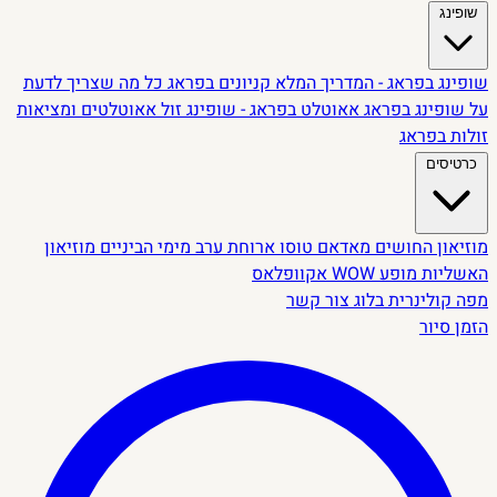
שופינג
שופינג בפראג - המדריך המלא
קניונים בפראג
כל מה שצריך לדעת
על שופינג בפראג
אאוטלט בפראג - שופינג זול
אאוטלטים ומציאות
זולות בפראג
כרטיסים
מוזיאון החושים
מאדאם טוסו
ארוחת ערב מימי הביניים
מוזיאון
האשליות
מופע WOW
אקוופלאס
מפה קולינרית
בלוג
צור קשר
הזמן סיור