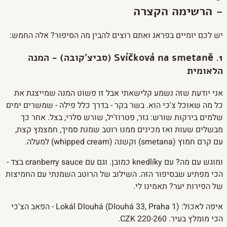
- הרשימה הקצרה
יש לכם יומיים בפראג ואתם רוצים להבין מה הסיפור? אלה החמש:
1. Svíčková na smetaně (סביצ'קובה) - המנה
הלאומית
אני יודעת שזה נשמע קלישאתי אבל זו פשוט המנה שמייצגת את
כל מה שאוכל צ'כי הוא. בשר בקר - בדרך כלל פילה - שמשרים ימים
שלמים בירקות שורש: גזר, פטרוז'יל, שורש סלרי, בצל. אחר כך
מבשלים שעות ואז מכינים ממנו רוטב שמנת סמיך, חמצמץ קצת,
עם קרם חמוץ (smetana) וקשנה (whipped cream) למעלה.
ומוגש עם מה? עם knedlíky כמובן. וגם עם cranberry sauce בצד -
הכי מפתיע שבסיפור הזה. השילוב של הרוטב השמנתי עם החמיצות
של הפירות יער? תאמינו לי.
איפה לאכול: Lokál Dlouhá (Dlouhá 33, Praha 1) - הפאב הצ'כי
הכי מומלץ בעיר. 220-260 CZK.