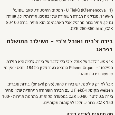
U Fleků (Křemencova 11) - המקום ההיסטורי. פאב שפועל
מ-1499, מגדל את הבירה השחורה שלו בפנים. תיירותי? כן. שווה?
גם כן. מחיר גבוה מהרגיל אבל האמביאנס הוא חוויה. בירה 80-100
CZK, מנות 250-350 CZK.
בירה צ'כית ואוכל צ'כי - השילוב המושלם
בפראג
אי אפשר לדבר על אוכל צ'כי בלי לדבר על בירה. צ'כיה היא מולדת
הפילסנר - Pilsner Urquell הומצא בעיר פלזן ב-1842, ומאז - אין מי
שיעשה בירה כמוהם.
אבל לא רק פילסנר. יש בירות כהות (tmavé pivo), בירות ענברים,
weizen מקומי, ו-U Fleků עם הבירה השחורה הייחודית שלו. מחיר
בירה 0.5 ליטר: 50-80 CZK במסעדה מקומית. בתחנות תיירות - 100-
150 CZK. ברור שתלכו למקומות מקומיים.
מה מתאים לאיזה בירה