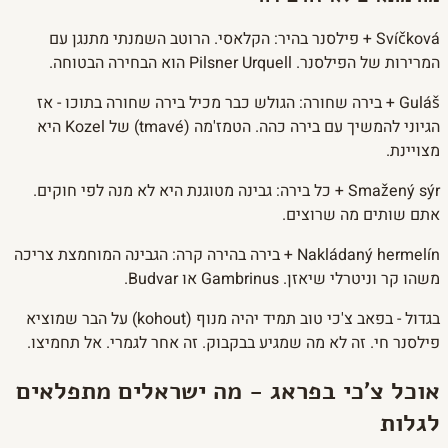
Svíčková + פילסנר בהיר: הקלאסי. הרוטב השמנתי מתנגן עם
המרירות של הפילסנר. Pilsner Urquell הוא הבחירה הבטוחה.
Guláš + בירה שחורה: הגולש כבר מכיל בירה שחורה בתוכו - אז
הגיוני להמשיך עם בירה כהה. הטמז'מה (tmavé) של Kozel היא
מצויינת.
Smažený sýr + כל בירה: גבינה מטוגנת היא לא מנה לפי חוקים.
אתם שותים מה שרוצים.
Nakládaný hermelín + בירה בהירה קרה: הגבינה המוחמצת צריכה
משהו קר וניטרלי שיאזן. Gambrinus או Budvar.
בגדול - בפאב צ'כי טוב תמיד יהיה מנוף (kohout) על הבר שמוציא
פילסנר חי. זה לא מה שמגיע בבקבוק. זה אחר לגמרי. אל תחמיצו.
אוכל צ'כי בפראג - מה ישראלים מתפלאים
לגלות