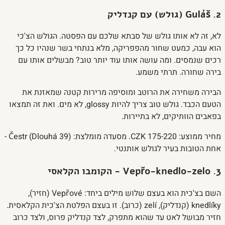
2. Guláš (גולש) עם קנדליק
לא, זה לא אותו גולש של סבתא שלכם עם הפסטה. הגולש הצ'כי
הוא עבה, כמעט שחור מהפפריקה, מלא בנתחי בשר שנהיו כל כך
רכים שנמסים. ומה עושה אותו עוד יותר טוב? מבשלים אותו עם
בירה שחורה. תרתי משמע.
הבירה משחירה את הרוטב ומוסיפה מרירות קטנה שמאזנת את
הטעם הכבד. גולש טוב צריך להיות glossy, לא מים. ואת זה תמצאו
בפאבים הוותיקים, לא בתיירות.
מחיר ממוצע: 175-220 CZK. מסעדה מומלצת: Čestr (Dlouhá 39) -
אחת הטובות בעיר לגולש אותנטי.
3. Vepřo-knedlo-zelo - הקומבו הקלאסי
השם בצ'כית הוא בעצם שלוש מילים ביחד: Vepřové (חזיר),
knedlíky (קנדליק), zelí (כרוב). זו בעצם הפלטת הצ'כית הקלאסית.
חזיר מבושל לאט עד שהוא מתפרק, לצד קנדליק פרוס, ולצד כרוב