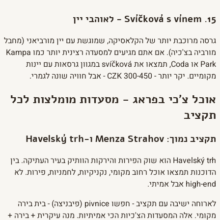
15. Svíčková s vínem - לאוהבי יין
גרסה מרוכבת יותר של הקלאסיקה, שמוגשת עם יין מורביאני (מחבל
מורביה בצ'כיה). אם אתם מגיעים למסעדה רצינית יותר כמו Kampa
Park או Coda, תמצאו את svíčková במגוון גרסאות עם יינות
מקומיים. יקר יותר - 300-450 CZK - אבל חוויה שונה לגמרי.
אוכל צ'כי בפראג - מסעדות מומלצות לכל
תקציב
תקציב נמוך: Menza Strahov ו-Havelský trh
Havelský trh הוא שוק הפירות והירקות הוותיק בעיר העתיקה. בין
הדוכנות תמצאו אוכל רחוב מקומי, נקניקיות, לחמניות, פירות. לא
high-end אבל אמיתי.
לארוחה ישיבה עם תקציב - חפשו pivnice (פיבניצה) - בית בירה
מקומי. אלה המסעדות הצ'כיות הכי אמיתיות. מנה עיקרית + בירה +