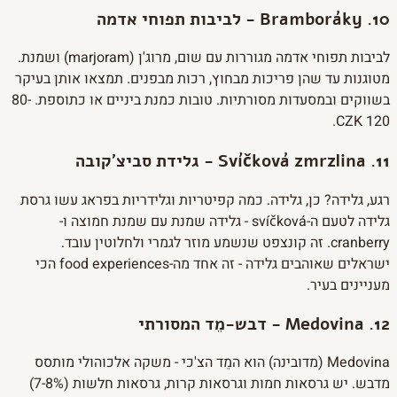
10. Bramboráky - לביבות תפוחי אדמה
לביבות תפוחי אדמה מגוררות עם שום, מרוג'ן (marjoram) ושמנת.
מטוגנות עד שהן פריכות מבחוץ, רכות מבפנים. תמצאו אותן בעיקר
בשווקים ובמסעדות מסורתיות. טובות כמנת ביניים או כתוספת. 80-
120 CZK.
11. Svíčková zmrzlina - גלידת סביצ'קובה
רגע, גלידה? כן, גלידה. כמה קפיטריות וגלידריות בפראג עשו גרסת
גלידה לטעם ה-svíčková - גלידה שמנת עם שמנת חמוצה ו-
cranberry. זה קונצפט שנשמע מוזר לגמרי ולחלוטין עובד.
ישראלים שאוהבים גלידה - זה אחד מה-food experiences הכי
מעניינים בעיר.
12. Medovina - דבש-מֵד המסורתי
Medovina (מדובינה) הוא המֵד הצ'כי - משקה אלכוהולי מותסס
מדבש. יש גרסאות חמות וגרסאות קרות, גרסאות חלשות (7-8%)