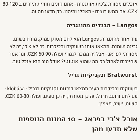
אוכלים מסורת צ'כית אותנטית - אתם קונים חוויית תיירים ב-80-120
CZK. אם ממש רוצים - תאכלו ותיהנו. רק תדעו מה זה.
Langos - הבנדיט מהונגריה
עוד אחד מהונגריה. Langos הוא לחם מטוגן עמוק, מורח בשום,
גבינה ושמנת. תמצאו אותו בשווקים ובכיכרות. זה לא צ'כי, זה לא
מסורתי לפראג - אבל זה ממכר לגמרי ועולה 60-90 CZK. ומי אמר
שחייבים לאכול רק מה שהוא אוטנטי? אוכל טוב הוא אוכל טוב.
Bratwurst ונקניקיות גריל
בשווקים ובכיכרות העיר תמצאו דוכנות נקניקיות בגריל - klobása -
עם לחם ורוטב חרדל. זה כן מסורתי, זה כן טעים, ועולה 60-80 CZK.
פשוט, ישיר, מצויין.
אוכל צ'כי בפראג - 10 המנות הנוספות
שלא תדעו מהן