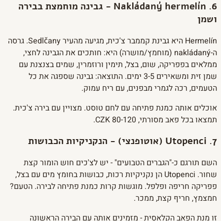
6. Nakládaný hermelín - גבינה מוחמצת בבירה
ושמן
Hermelín היא גבינת קממבר צ'כית, מגיעה מהעיר Sedlčany. גרסה
ה-nakládaný (מוחמץ/מושרה) היא: חותכים את הגבינה לחצי,
ממלאים בפפריקה, שום, בצל, תימין ורוזמרין, שמים בצנצנת עם
שמן זית ומשאירים 3-5 ימים. התוצאה: גבינה שספגה את כל
הטעמים, רכה לגמרי מבפנים, עם ריח עמוק.
אוכלים אותה כמנת פתיחה עם לחם טוסט. מצויין עם בירה צ'כית.
תמצאו בכל פאב מסורתי, 80-120 CZK.
7. Utopenci (אוטופנצי) - הנקניקיות הכבושות
השם תורגם כ-"הגברים הטבועים" - יש לצ'כים חוש הומור קצת
שחור. Utopenci הן נקניקיות רכות, כבושות בחומץ מים עם בצל,
פפריקה חריפה ופלפל. מוגשות קרות כמנת פתיחה לבירה. הטעם?
חמצמץ, חריף קצת, ממכר.
זו מנת הפאב הקלאסית - מזמינים אותה עם הבירה הראשונה