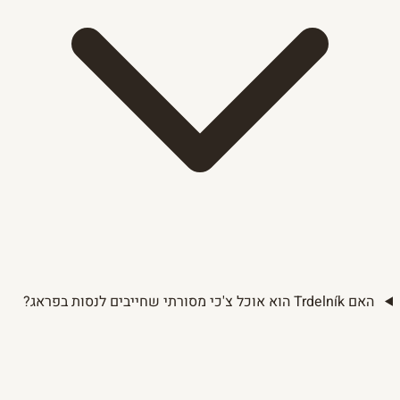
האם Trdelník הוא אוכל צ'כי מסורתי שחייבים לנסות בפראג?