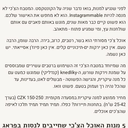
לפני שנגיע למנות, בואו נדבר שניה על הקונטקסט. המטבח הצ'כי לא
מנסה להיות Instagrammable. הוא לא מחפש את האישור שלכם.
הוא פשוט קיים כבר מאות שנים, מוגש באותם פאבים עם אותם
שולחנות עץ, ומי שמגיע פתוח - מתאהב.
אוכל צ'כי מסורתי הוא בשר, רטבים, כרוב, בירה. הרבה שומן, הרבה
טעם. אין כאן ירקות ים-תיכוניים קלים. אין כאן פיוז'ן אסייאתי. יש
כאן נשמה.
מה שמיוחד במטבח הצ'כי זה השימוש ברטבים עשירים שמבוססים
על שמנת וירקות שורש, ה-knedlíky (קנדליקי) שמוגש כמעט עם
כל מנה עיקרית, והגישה הפשוטה - מבשלים לאט, בעדינות, עד
שהכל נהיה רך ועמוק בטעם. פשוט וואו.
מחיר ממוצע למנה עיקרית במסעדה מקומית: 150-250 CZK (בערך
25-42 ש"ח). בתחנות תיירות? כפלו. תמיד תמיד תמיד תלכו לאיפה
שהצ'כים אוכלים.
5 מנות האוכל הצ'כי שחייבים לנסות בפראג