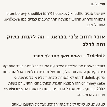
שאכלתם.
יש שני סוגים: houskový knedlík (לחם) ו-bramborový knedlík
(תפוחי אדמה). הראשון מוצלח יותר לרטבים כבדים כמו svíčková,
השני לגולש.
אוכל רחוב צ'כי בפראג - מה לקנות בשוק
ומה לדלג
Trdelník - האמת שאף אחד לא מספר
בוודאי ראיתם את הגלילים האלה עם הסוכר בכל פינה בעיר העתיקה.
ריח הקינמון עושה את שלו, ותור של תיירים מצלמים. אבל הנה הסוד
הקטן: Trdelník הוא לא מסורת צ'כית. זה לא אוכל פראגי. ה-
chimney cake הוא ממוצא הונגרי, ובפראג הוא הופיע רק בשנת
2002 בשווקי הפסחא. כל הדוכנים שמוכרים אותו הם tourist trap
מהדרגה הראשונה.
כן, טעים. כן, כייפי לאכול בזמן הליכה. אבל אל תחשבו שאתם