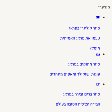
קולינרי
🍽️
סיור קולינרי בפראג
טעמו את פראג האמיתית
מומלץ
🍰
סיור מתוקים בפראג
עוגות, שוקולד ומאפים מיוחדים
🍺
סיור ברים ובירה בפראג
הבירה הצ׳כית הטובה בעולם