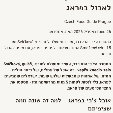
לאכול בפראג
Czech Food Guide Prague
26 באפריל 2026
food
מאת: אנופראג
המטבח הצ'כי הוא כבד, עשיר ומושלם לחורף. מ-Svíčková ועד
Smažený sýr - 15 המנות שאסור לפספס בפראג, עם איפה לאכול
ובכמה.
המטבח הצ'כי הוא כבד, עשיר ומושלם לחורף. Svíčková, guláš,
vepřo-knedlo-zelo - זה אוכל של עמלים, של ביאר-הולים
חמים, של אמהות שמבשלות שלוש שעות. ישראלים שמגיעים
לפראג בלי לנסות לפחות 5 מנות מהרשימה הזו - פספסו את
החצי הכי טעים של פראג.
אוכל צ'כי בפראג - למה זה שונה ממה
שציפיתם