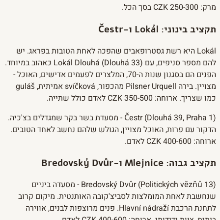
מרק: 250-300 CZK בסך הכל.
תקציב בינוני: Lokál ו-Čestr
Lokál היא רשת גסטרופאבים שהפכה לאחת הטובות בפראג. יש
להם מספר סניפים, עם Lokál Dlouhá (Dlouhá 33) כאהוב במיוחד.
הפנים הם בסגנון שנות ה-70, המלצרים לפעמים אדישים, האוכל -
מצויין. בירה Pilsner Urquell מהכפור, svíčková אמיתית, guláš
כמו שצריך. ארוחה: 350-500 CZK לאדם כולל שתייה.
Čestr (Dlouhá 39, Praha 1) - מסעדת בשר בקר שמגדלים בצ'כיה.
הדקור עם פרות, האוכל מצויין, הגולש שלהם נחשב לאחד הטובים.
ארוחה: 400-600 CZK לאדם.
תקציב גבוה: Mlejnice ו-Bredovský Dvůr
Bredovský Dvůr (Politických vězňů 13) - מסעדה ביניים
שנחשבת לאחת המומלצות לסביצ'קובה האותנטית. מיקום קרוב
לתחנת הרכבת Hlavní nádraží. פנים מרוצפות לבנים, אווירה
ביתית, צוות ידידותי. ארוחה: 400-600 CZK לאדם.