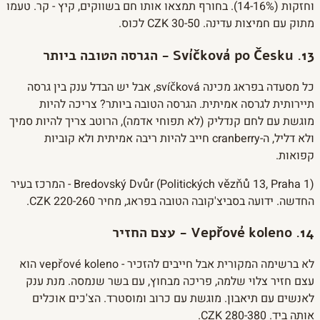
וחזקות (14-16%). בחורף תמצאו אותו חם בשווקים, קיץ - קר. טעמו
מתוק עם חמיצות עדינה. 30-50 CZK לכוס.
13. Svíčková po Česku - הגרסה הטובה ביותר
כל מסעדה בפראג מכינה svíčková, אבל יש הבדל ענק בין גרסה
תיירותית לגרסה אמיתית. הגרסה הטובה ביותר? צריכה להיות
מוגשת עם לחם קנדליק (לא תפוחי אדמה), הרוטב צריך להיות סמיך
ולא דליל, ה-cranberry חייב להיות ריבה אמיתית ולא קוביות
קפואות.
Bredovský Dvůr (Politických vězňů 13, Praha 1) - המרכז בעיר
החדשה. ידועה בסביצ'קובה הטובה בפראג, מחיר 220-260 CZK.
14. Vepřové koleno - עצם החזיר
לא ברשימה המקורית אבל חייבים להזכיר - vepřové koleno הוא
עצם חזיר צלוי שלמה, פריכה מבחוץ, עם בשר שנמסה. מנת ענק
לאנשים עם תיאבון. מוגשת עם כרוב ומוסטרד. הצ'כים אוכלים
אותה ביד. 280-380 CZK.