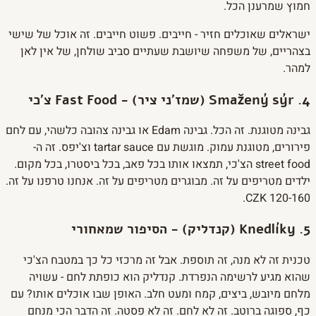
חמוץ שמרענן הכל.
ישראלים שאוכלים חזיר - חייבים. פשוט חייבים. זה אוכל של שישי
בצהריים, של משפחה שיושבת שעתיים סביב שולחן, של אין לאן
למהר.
4. Smažený sýr (שמז'ני ציר) - Fast Food צ'כי
גבינה מטוגנת. זה הכל. גבינה Edam או גבינה צהובה כלשהי, עם לחם
פירורים, מטוגנת עמוק. מוגשת עם tartar sauce וצ'יפס. זה ה-
street food הצ'כי, תמצאו אותו בכל פאב, בכל ביסטרו, בכל מקום.
ילדים מטריפים על זה. מבוגרים מטריפים על זה. אנחנו טרפנו על זה.
120-160 CZK.
5. Knedlíky (קנדליק) - הסיפור שמאחורי
טכנית זה לא מנה, זה תוספת. אבל זה מרכזי כל כך במטבח הצ'כי
שהוא מגיע לרשימה הנפרדת. קנדליק הוא כופתת לחם - עשויה
מלחם מיובש, ביצים, קמח ומעט חלב. האופן שבו אוכלים אותו? עם
כף, ספוגה ברוטב. זה לא לחם. זה לא פסטה. זה הדבר הכי מנחם