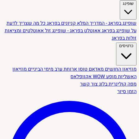
שופינג
שופינג בפראג - המדריך המלא
קניונים בפראג
כל מה שצריך לדעת
על שופינג בפראג
אאוטלט בפראג - שופינג זול
אאוטלטים ומציאות
זולות בפראג
כרטיסים
מוזיאון החושים
מאדאם טוסו
ארוחת ערב מימי הביניים
מוזיאון
האשליות
מופע WOW
אקוופלאס
מפה קולינרית
בלוג
צור קשר
הזמן סיור