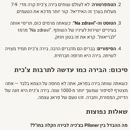
הטמפרטורה
: לא לעולם שותים בירה צ'כית קרה מדי. 7-9
מעלות בערך זה האידיאל. קור יותר מדכא את הטעמים.
הטוסט וה-"Na zdraví"
: כשאתה מרמים כוס, תרימי אותה
בעיניים ישירות לעיניו של השותף. "Na zdraví" מרמז
"לבריאות". קרא את זה בטון חוזק.
הסיפורים
: בברים הם מדברים הרבה. בירה צ'כית תמיד מצויה
לשיחה. בירה היא תרופה חברתית.
סיכום: הבירה כמו עדשה לתרבות צ'כית
כשאתה שותה בירה בפראג, אתה לא מחפה על הצמא בלבד — אתה
מצטרף לסיפור שמשך יותר מ-1000 שנה. בירה צ'כית היא זוגה של
הדיוק, המסורת, וחברה. זהו טעם של פראג עצמה.
שאלות נפוצות
מה ההבדל בין Pilsner בצ'כיה לבירה הקלה בחו"ל?