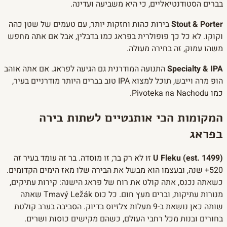
בברים הסטודנטיאליים, כי היא משביעה ועדינה.
Stout & Porter
בירות כהות וחזקות יותר, עם טעמים של שטן כהה
וקוקו. לא כל כך פופולרית בפראג כמו בדבלין, אבל אם אתה מחפש
משהו עמוק, זה בחירה מעולה.
Specialty & IPA
התנועה המודרנית גם הגיעה לפראג. אם אתה אוהב
הופ מרה וייבש, תוכל למצוא IPA טוב בברים היותר מודרניים בעיר,
כמו Pivoteka na Nachodu.
המקומות הכי אותנטיים לשתות בירה
בפראג
U Fleku (est. 1499)
זו לא רק בר; זו מוסדה. בר זה עומד בעיר זה
520+ שנה, ובעצמו הוא מבשל את הבירה שלו מאז הימים הקדומים.
כשאתה נכנס, אתה קולט את רוח של פראג הישנה: קירות עתיקים,
מנורות עתיקות, וברים מעץ חום. כל כוס Tmavý Ležák שאתה
שותה כאן נושאת ב-9 מעלות צלזיוס בדיוק. הסביבה בערב קולטת
בחורים ובנות מכל רחבי העולם, כשהם מקישים כוסות ושרים.