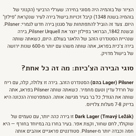
הציור של בוהמיה היה מסוגי בחירה: שערלי הרביעי (הקנוני של
בוהמיה בשנת 1348) קיבל זכויות בישול בירה לעיר שנקראת "פילזן"
היום. צעד זה הוביל להתפתחות של סגנון בירה חדש לגמרי: Pilsner.
ובשנת 1842, הברואר בפילזן יוצר את Pilsner Urquell, בירה
שנהיית הסטנדרט הזהב של הלאגר בעולם. היום, כשאתה שותה
בירה צ'כית בפראג, אתה שותה משהו עם יותר מ-600 שנות ירושה
של בישול מדויק.
סוגי הבירה הצ'כיות: מה זה כל אחת?
Pilsner (Lager בהם)
הסטנדרט הזהב. בירה זו צלולה, קלה, עם ריח
של חרדל עדין וטעם מחמיר. כשאתה שותה Pilsner בפראג, אתה
שותה את הגודל; כל בר בעיר מגישה אותה. הטמפרטורה הנכונה היא
בדיוק 7-8 מעלות צלזיוס.
Dark Lager (Tmavý Ležák)
זו בירה כהה יותר, עם טעמים של
שוקולד, לחם שחור, וקצת אפר. בעיר בחרו בה במיוחד בחורף — היא
חמה וכבדה יותר מ-Pilsner. סטודנטים פראגיים אוהבים אותה