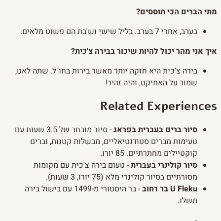
מתי הברים הכי תוססים?
בערב, אחרי 7 בערב. בליל שישי וש'בת הם פשוט מלאים.
איך אני מהר יכול להיות שיכור בבירה צ'כית?
בירה צ'כית היא חזקה יותר מאשר בירות בחו"ל. שתה לאט,
שמור על האתיקט, והיה זהיר!
Related Experiences
סיור ברים בעברית בפראג
- סיור מובחר של 3.5 שעות עם
טעימות מברים סטודנטיאליים, מבשלות קטנות, וברים
קוקטיילים מחתרתיים. 85 יורו.
סיור קולינרי בעברית
- טעום בירה צ'כית עם מקומות
מסורתיים בסיור קולינרי מלא (75 יורו, 3 שעות).
U Fleku בר רחוב
- בר היסטורי מ-1499 עם בישול בירה
משלו.