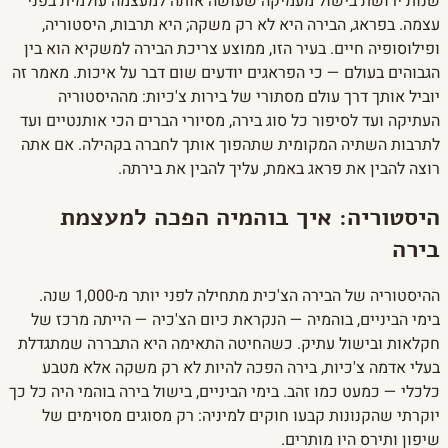
שנות ירושת בישול מעמיקה שעושה אותה למעצמה עולמית בפני
עצמה. בפראג, הבירה היא לא רק משקה; היא תרבות, היסטוריה,
ופילוסופיה חיים. בעיר הזו, ממוצע צריכת הבירה למשקיא הוא בין
הגבוהים בעולם — כי הפראגים יודעים שום דבר על איכות. מאמר זה
יוביל אותך דרך עולם מסתורי של בירות צ'כיות: מההיסטוריה
העתיקה ועד לסיפור כל סוג בירה, מסיורי הברים הכי אותנטיים ועד
לתרבות השתיה המקומית שתהפוך אותך לחברה בקהילה. אם אתה
רוצה להבין את פראג באמת, עליך להבין את בירתה.
היסטוריה: איך בוהמיה הפכה למעצמת
בירה
ההיסטוריה של הבירה הצ'כית מתחילה לפני יותר מ-1,000 שנה.
בימי הביניים, בוהמיה — הנקראת כיום הצ'כיה — הייתה מרכז של
חקלאות ובישול עתיק. כשהחיטה התאימה היא התבררה שמתגדלת
בעלי אדמה צ'כיות, בירה הפכה להיות לא רק משקה אלא מטבע
כלכלי — כמעט כמו זהב. בימי הביניים, בישול בירה בוהמי היה כל כך
יוקרתי שהקנונות קבעו חוקים למיניה: רק מסוגים מסוימים של
שיפון ותירס היו מותרים.