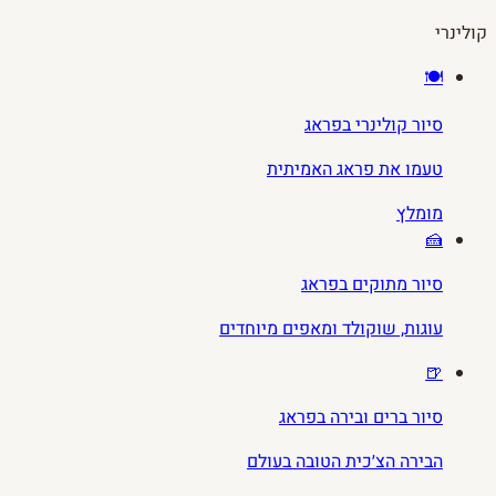
קולינרי
🍽️
סיור קולינרי בפראג
טעמו את פראג האמיתית
מומלץ
🍰
סיור מתוקים בפראג
עוגות, שוקולד ומאפים מיוחדים
🍺
סיור ברים ובירה בפראג
הבירה הצ׳כית הטובה בעולם