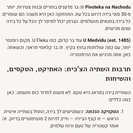
Pivoteka na Nachodu
זה בר מדענים בחורים ובנות צעירות. יותר
מ-30 סוגי בירה דרוש בכל עת. התחזוקה כאן היא משהו: הם שומרים
כל בירה בתנאים מושלמים. הברמן יכול לסיפר לך הכל על כל בירה
שהם מגישים.
U Medvidu (est. 1485)
עוד בר קדום, כמו U Fleku. מקום רומנטי
יותר, עם כמה שולחנות בחוץ בקיץ. זה בר קלאסי פראגי, וכשאתה
כאן, אתה מרגיש את ההיסטוריה.
תרבות השתיה הצ'כית: האתיקט, הטקסים,
והשיחות
השתיית בירה בפראג היא טקס. לא פשוט לחדוד כוס ותשתה. כאן
כמה כללים:
הטקניקה הנכונה
: כשמגישים לך בירה, התחל בשתייה איטית.
הראש — זו קצף הבירה — חייב להיות 2 סנטימטרים בדיוק. זה
אומר קטגוריה של טעם ורוח שלמים.