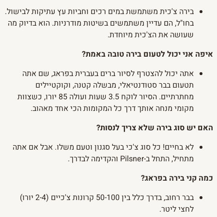
בירה צ'כית משתמשת במים רכים וחביות עץ עתיקות לבישול.
בחו"ל, הם עדיין משתמשים בשיטות מודרניות. הוא בדיוק מה
שעושה את הצ'כית מיוחדת.
איפה אני יכול לטעום בירה טובה באמת?
אתה יכול להצטרף לסיור ברים בעברית בפראג, שם אתה
תטעום בבר סטודנטיאלי, מבשלה קטנה, וקוקטיילים
מחתרתיים. הסיור לוקח 3.5 שעות ועולה 85 יורו, כשצוות
מקומי מנחה אותך דרך כל המקומות הכי אחד מאהוב.
האם יש סוג בירה שלא צריך לנסות?
לא בחיים! כל סוג צ'כי בעל סגנון וטעם משלו. אבל אם אתה
מתחיל, התחל ב-Pilsner והקדימה לבדרך.
כמה קני בירה בפראג?
בבר רחוב, בדרך כלל בין 50-100 קרונות צ'כיים (2-4 יורו)
לחצי ליטר.