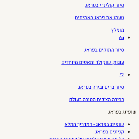
סיור קולינרי בפראג
טעמו את פראג האמיתית
מומלץ
🍰
סיור מתוקים בפראג
עוגות, שוקולד ומאפים מיוחדים
🍺
סיור ברים ובירה בפראג
הבירה הצ׳כית הטובה בעולם
שופינג בפראג
שופינג בפראג - המדריך המלא
קניונים בפראג