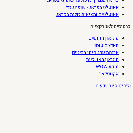
כל מה שצריך לדעת על שופינג בפראג
אאוטלט בפראג - שופינג זול
אאוטלטים ומציאות זולות בפראג
כרטיסים לאטרקציות
מוזיאון החושים
מאדאם טוסו
ארוחת ערב מימי הביניים
מוזיאון האשליות
מופע WOW
אקוופלאס
הזמינו סיור עכשיו