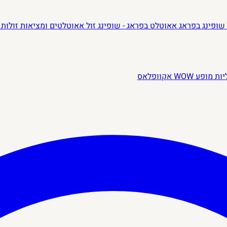
שופינג בפראג
אאוטלט בפראג - שופינג זול
אאוטלטים ומציאות זולות 
יות
מופע WOW
אקוופלאס