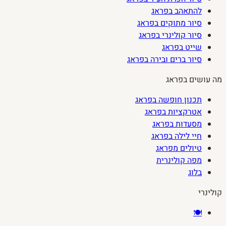
להתאהב בפראג
סיור מתוקים בפראג
סיור קולינרי בפראג
שייט בפראג
סיור ברים ובירה בפראג
מה עושים בפראג
תכנון חופשה בפראג
אטרקציות בפראג
מסעדות בפראג
חיי לילה בפראג
טיולים מפראג
מפה קולינרית
בלוג
קולינרי
🍽️