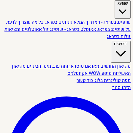
שופינג
שופינג בפראג - המדריך המלא
קניונים בפראג
כל מה שצריך לדעת
על שופינג בפראג
אאוטלט בפראג - שופינג זול
אאוטלטים ומציאות
זולות בפראג
כרטיסים
מוזיאון החושים
מאדאם טוסו
ארוחת ערב מימי הביניים
מוזיאון
האשליות
מופע WOW
אקוופלאס
מפה קולינרית
בלוג
צור קשר
הזמן סיור