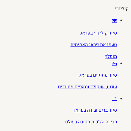
קולינרי
🍽️
סיור קולינרי בפראג
טעמו את פראג האמיתית
מומלץ
🍰
סיור מתוקים בפראג
עוגות, שוקולד ומאפים מיוחדים
🍺
סיור ברים ובירה בפראג
הבירה הצ׳כית הטובה בעולם