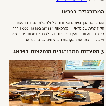
המבורגרים
🥢 אסייתי
🥗 טבעוני
המבורגרים בפראג
ההמבורגר הפך בשנים האחרונות לחלק בלתי נפרד מהסצנה
הקולינרית של פראג — מגרסאות Smash ב-Food Halls, דרך
ברגר-גורמה עם כמהין וכבד אווז, ועד לברגרים טבעוניים ברמת
מישלן. ריכזנו את המקומות הכי שווים לברגר בפראג.
3 מסעדות המבורגרים מומלצות בפראג