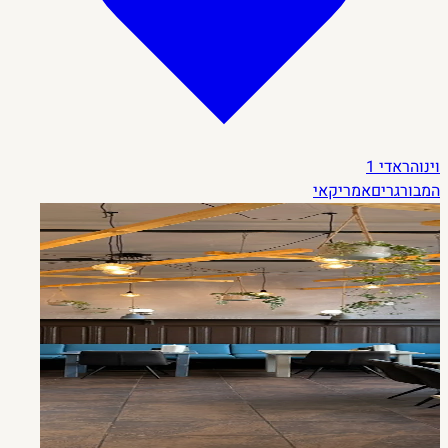
וינוהראדי
1
המבורגרים
אמריקאי