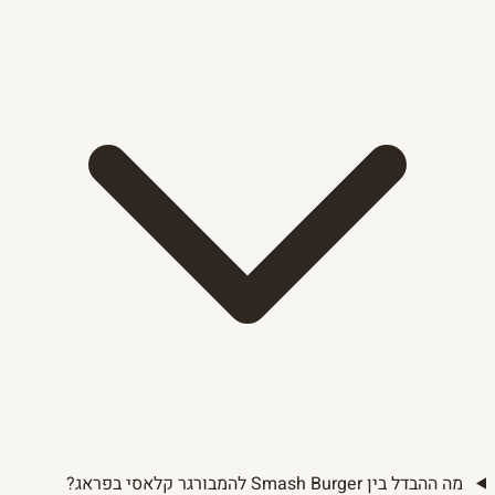
מה ההבדל בין Smash Burger להמבורגר קלאסי בפראג?