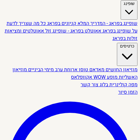
שופינג
שופינג בפראג - המדריך המלא
קניונים בפראג
כל מה שצריך לדעת
על שופינג בפראג
אאוטלט בפראג - שופינג זול
אאוטלטים ומציאות
זולות בפראג
כרטיסים
מוזיאון החושים
מאדאם טוסו
ארוחת ערב מימי הביניים
מוזיאון
האשליות
מופע WOW
אקוופלאס
מפה קולינרית
בלוג
צור קשר
הזמן סיור