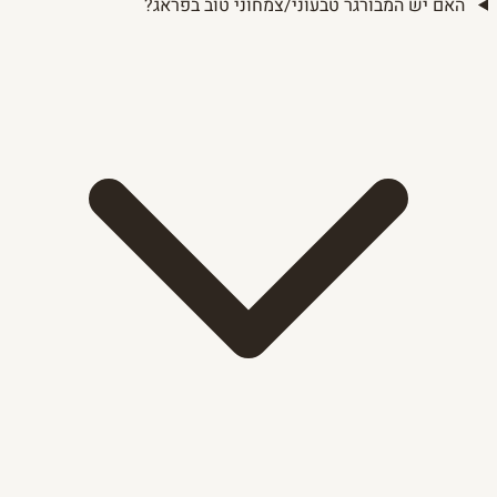
האם יש המבורגר טבעוני/צמחוני טוב בפראג?