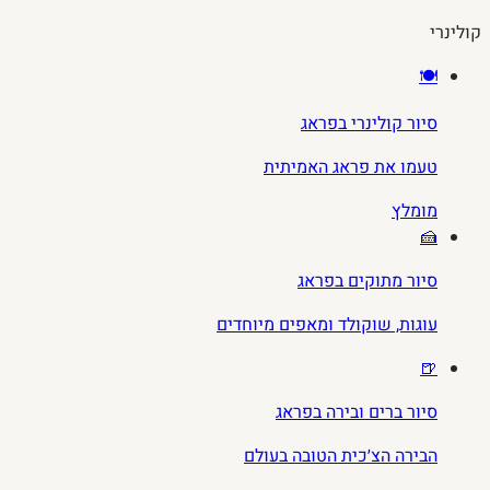
קולינרי
🍽️
סיור קולינרי בפראג
טעמו את פראג האמיתית
מומלץ
🍰
סיור מתוקים בפראג
עוגות, שוקולד ומאפים מיוחדים
🍺
סיור ברים ובירה בפראג
הבירה הצ׳כית הטובה בעולם