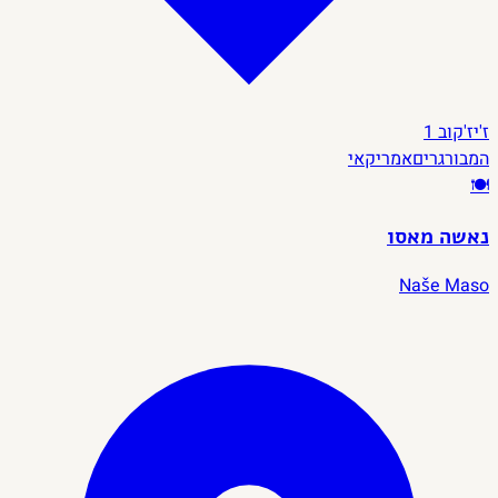
ז'יז'קוב
1
המבורגרים
אמריקאי
🍽️
נאשה מאסו
Naše Maso