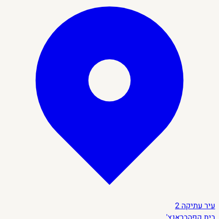
עיר עתיקה
2
בית קפה
בראנץ'