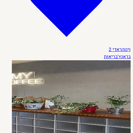
וינוהראדי
2
בראנץ'
בריאות