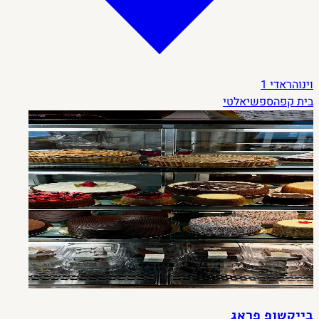
וינוהראדי
1
בית קפה
ספשיאלטי
בייקשופ פראג