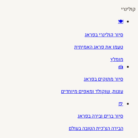
קולינרי
🍽️
סיור קולינרי בפראג
טעמו את פראג האמיתית
מומלץ
🍰
סיור מתוקים בפראג
עוגות, שוקולד ומאפים מיוחדים
🍺
סיור ברים ובירה בפראג
הבירה הצ׳כית הטובה בעולם