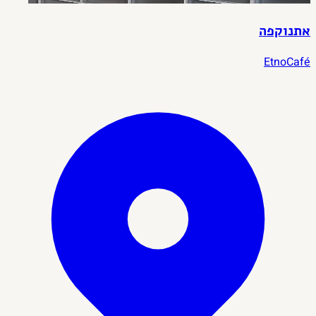
אתנוקפה
EtnoCafé