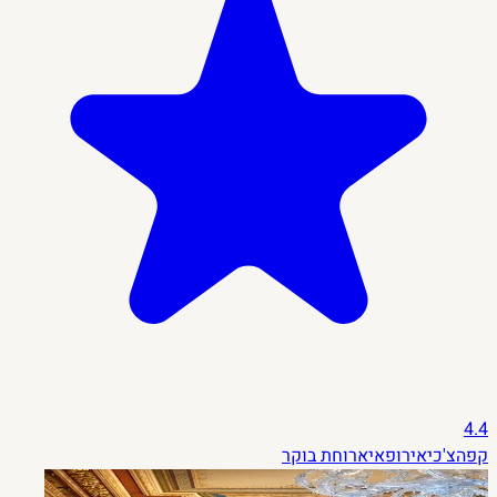
4.4
קפה
צ'כי
אירופאי
ארוחת בוקר