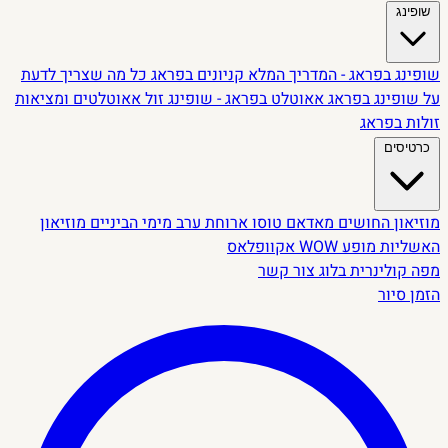
שופינג
שופינג בפראג - המדריך המלא
קניונים בפראג
כל מה שצריך לדעת
על שופינג בפראג
אאוטלט בפראג - שופינג זול
אאוטלטים ומציאות
זולות בפראג
כרטיסים
מוזיאון החושים
מאדאם טוסו
ארוחת ערב מימי הביניים
מוזיאון
האשליות
מופע WOW
אקוופלאס
מפה קולינרית
בלוג
צור קשר
הזמן סיור