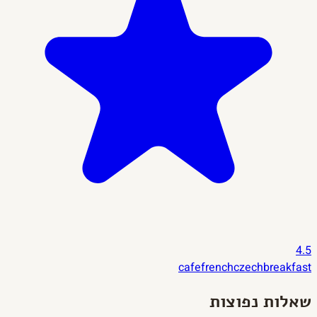
4.5
cafe
french
czech
breakfast
שאלות נפוצות