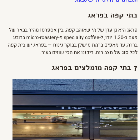
המבורגרים
🥢 אסייתי
🥗 טבעוני
בתי קפה בפראג
פראג היא גן עדן של מי שאוהב קפה. בין אספרסו מהיר בבאר של
פעם ב-1.30 יורו, ל-specialty coffee מ-micro-roastery ברובע
בררה, עד מאפים ברמת מישלן בבוקר נינוח — בפראג יש בית קפה
לכל סוג של מצב רוח. ריכזנו את הכי שווים בעיר.
7 בתי קפה מומלצים בפראג