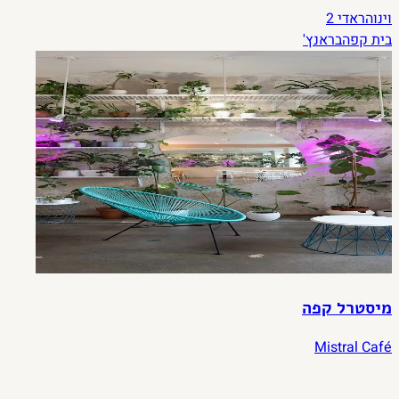
וינוהראדי
2
בית קפה
בראנץ'
מיסטרל קפה
Mistral Café