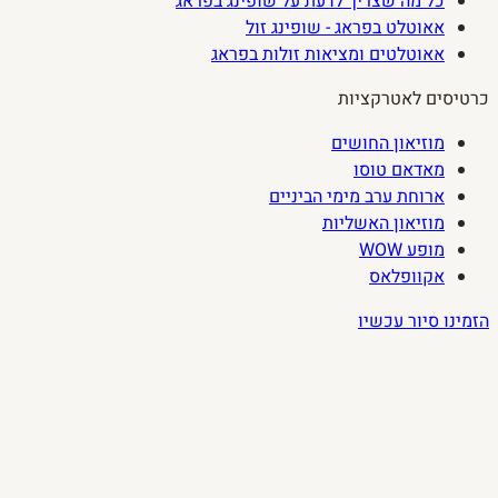
כל מה שצריך לדעת על שופינג בפראג
אאוטלט בפראג - שופינג זול
אאוטלטים ומציאות זולות בפראג
כרטיסים לאטרקציות
מוזיאון החושים
מאדאם טוסו
ארוחת ערב מימי הביניים
מוזיאון האשליות
מופע WOW
אקוופלאס
הזמינו סיור עכשיו