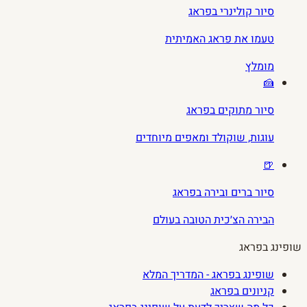
סיור קולינרי בפראג
טעמו את פראג האמיתית
מומלץ
🍰
סיור מתוקים בפראג
עוגות, שוקולד ומאפים מיוחדים
🍺
סיור ברים ובירה בפראג
הבירה הצ׳כית הטובה בעולם
שופינג בפראג
שופינג בפראג - המדריך המלא
קניונים בפראג