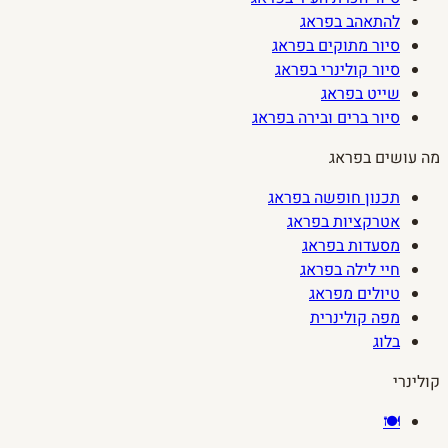
להתאהב בפראג
סיור מתוקים בפראג
סיור קולינרי בפראג
שייט בפראג
סיור ברים ובירה בפראג
מה עושים בפראג
תכנון חופשה בפראג
אטרקציות בפראג
מסעדות בפראג
חיי לילה בפראג
טיולים מפראג
מפה קולינרית
בלוג
קולינרי
🍽️